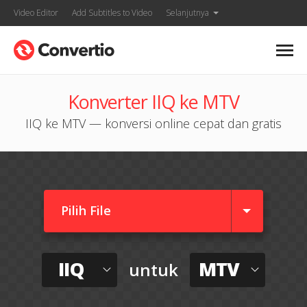
Video Editor
Add Subtitles to Video
Selanjutnya
Konverter IIQ ke MTV
IIQ ke MTV — konversi online cepat dan gratis
Pilih File
IIQ
MTV
untuk