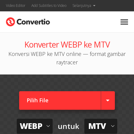
Video Editor
Add Subtitles to Video
Selanjutnya
Konverter WEBP ke MTV
Konversi WEBP ke MTV online — format gambar
raytracer
Pilih File
WEBP
MTV
untuk