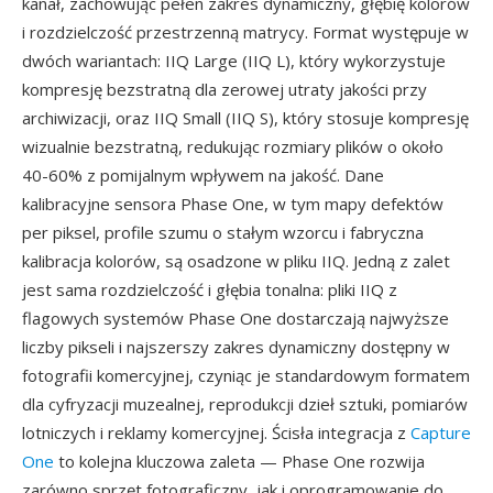
kanał, zachowując pełen zakres dynamiczny, głębię kolorów
i rozdzielczość przestrzenną matrycy. Format występuje w
dwóch wariantach: IIQ Large (IIQ L), który wykorzystuje
kompresję bezstratną dla zerowej utraty jakości przy
archiwizacji, oraz IIQ Small (IIQ S), który stosuje kompresję
wizualnie bezstratną, redukując rozmiary plików o około
40-60% z pomijalnym wpływem na jakość. Dane
kalibracyjne sensora Phase One, w tym mapy defektów
per piksel, profile szumu o stałym wzorcu i fabryczna
kalibracja kolorów, są osadzone w pliku IIQ. Jedną z zalet
jest sama rozdzielczość i głębia tonalna: pliki IIQ z
flagowych systemów Phase One dostarczają najwyższe
liczby pikseli i najszerszy zakres dynamiczny dostępny w
fotografii komercyjnej, czyniąc je standardowym formatem
dla cyfryzacji muzealnej, reprodukcji dzieł sztuki, pomiarów
lotniczych i reklamy komercyjnej. Ścisła integracja z
Capture
One
to kolejna kluczowa zaleta — Phase One rozwija
zarówno sprzęt fotograficzny, jak i oprogramowanie do