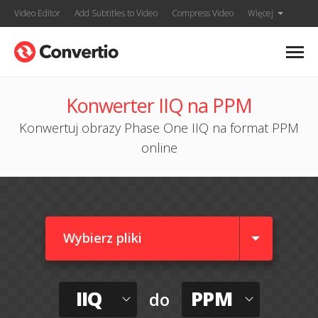
Video Editor
Add Subtitles to Video
Compress Video
Więcej
Konwerter IIQ na PPM
Konwertuj obrazy Phase One IIQ na format PPM
online
Wybierz pliki
IIQ
PPM
do