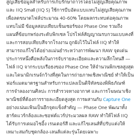
สูญเสียข้อมูลสำหรับการเก็บรักษาถาวรโดยไม่สูญเสียคุณภาพ
และ IIQ Small (IIQ S) ใช้การบีบอัดแบบแทบไม่สูญเสียคุณภาพ
เพื่อลดขนาดไฟล์ประมาณ 40-60% โดยผลกระทบต่อคุณภาพ
แทบไม่มี ข้อมูลสอบเทียบเซ็นเซอร์ของ Phase One รวมถึง
แผนที่ข้อบกพร่องระดับพิกเซล โปรไฟล์สัญญาณรบกวนแบบคงที่
และการสอบเทียบสีจากโรงงาน ถูกฝังไว้ในไฟล์ IIQ ทำให้
สามารถแก้ไขได้อย่างแม่นยำระหว่างการพัฒนา RAW จุดเด่น
ประการหนึ่งคือพลังในการจับรายละเอียดและความลึกโทนสี —
ไฟล์ IIQ จากระบบเรือธงของ Phase One ให้จำนวนพิกเซลสูงสุด
และไดนามิกเรนจ์กว้างที่สุดในการถ่ายภาพเชิงพาณิชย์ ทำให้เป็น
ฟอร์แมตมาตรฐานสำหรับการแปลงเป็นดิจิทัลของพิพิธภัณฑ์
การจำลองงานศิลปะ การสำรวจทางอากาศ และการโฆษณาเชิง
พาณิชย์ที่ต้องการรายละเอียดสูงสุด การผสานกับ
Capture One
อย่างแน่นแฟ้นเป็นอีกจุดแข็งสำคัญ — Phase One พัฒนาทั้ง
ฮาร์ดแวร์กล้องและซอฟต์แวร์ประมวลผล RAW ทำให้ไฟล์ IIQ
ได้รับการเดมอไซอิ้ง เรนเดอร์สี และแก้ไขเลนส์ที่ปรับแต่งให้
เหมาะสมกับชุดกล้อง-เลนส์แต่ละรุ่นโดยเฉพาะ