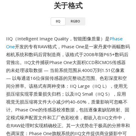
关于格式
IIQ
RGBO
IIQ（Intelligent Image Quality，智能图像质量）是
Phase
One
开发的专有RAW格式，Phase One是一家丹麦中画幅数码
相机系统和数码后背制造商，该格式于2008年随P65+数码后
背推出。IIQ文件捕获Phase One大面积CCD和CMOS传感器
的未处理读取数据 — 当前系统范围从4000万到1.51亿像素
— 以每通道16位保留传感器的完整动态范围、色彩深度和空
间分辨率。该格式有两种变体：IIQ Large（IIQ L），使用无
损压缩实现零质量损失归档；以及IIQ Small（IIQ S），应用
视觉无损压缩将文件大小减少约40-60%，质量影响可忽略不
计。Phase One的传感器校准数据，包括逐像素缺陷映射、固
定模式噪声配置文件和工厂色彩校准，都嵌入在IIQ文件中，
在RAW处理时实现精确校正。其一大优势在于极高的分辨率和
色调深度：Phase One旗舰系统的IIQ文件提供商业摄影中可