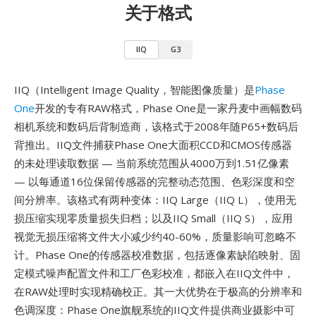
关于格式
IIQ
G3
IIQ（Intelligent Image Quality，智能图像质量）是
Phase
One
开发的专有RAW格式，Phase One是一家丹麦中画幅数码
相机系统和数码后背制造商，该格式于2008年随P65+数码后
背推出。IIQ文件捕获Phase One大面积CCD和CMOS传感器
的未处理读取数据 — 当前系统范围从4000万到1.51亿像素
— 以每通道16位保留传感器的完整动态范围、色彩深度和空
间分辨率。该格式有两种变体：IIQ Large（IIQ L），使用无
损压缩实现零质量损失归档；以及IIQ Small（IIQ S），应用
视觉无损压缩将文件大小减少约40-60%，质量影响可忽略不
计。Phase One的传感器校准数据，包括逐像素缺陷映射、固
定模式噪声配置文件和工厂色彩校准，都嵌入在IIQ文件中，
在RAW处理时实现精确校正。其一大优势在于极高的分辨率和
色调深度：Phase One旗舰系统的IIQ文件提供商业摄影中可