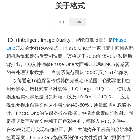
关于格式
IIQ
FAX
IIQ（Intelligent Image Quality，智能图像质量）是
Phase
One
开发的专有RAW格式，Phase One是一家丹麦中画幅数码
相机系统和数码后背制造商，该格式于2008年随P65+数码后
背推出。IIQ文件捕获Phase One大面积CCD和CMOS传感器
的未处理读取数据 — 当前系统范围从4000万到1.51亿像素
— 以每通道16位保留传感器的完整动态范围、色彩深度和空
间分辨率。该格式有两种变体：IIQ Large（IIQ L），使用无
损压缩实现零质量损失归档；以及IIQ Small（IIQ S），应用
视觉无损压缩将文件大小减少约40-60%，质量影响可忽略不
计。Phase One的传感器校准数据，包括逐像素缺陷映射、固
定模式噪声配置文件和工厂色彩校准，都嵌入在IIQ文件中，
在RAW处理时实现精确校正。其一大优势在于极高的分辨率和
色调深度：Phase One旗舰系统的IIQ文件提供商业摄影中可