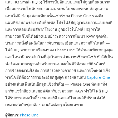
และ IIQ Small (IIQ S) ใช้การบีบอัดแบบแทบไม่สูญเสียคุณภาพ
เพื่อลดขนาดไฟล์ประมาณ 40-60% โดยผลกระทบต่อคุณภาพ
แทบไม่มี ข้อมูลสอบเทียบเซ็นเซอร์ของ Phase One รวมถึง
แผนที่ข้อบกพร่องระดับพิกเซล โปรไฟล์สัญญาณรบกวนแบบคงที่
และการสอบเทียบสีจากโรงงาน ถูกฝังไว้ในไฟล์ IIQ ทำให้
สามารถแก้ไขได้อย่างแม่นยำระหว่างการพัฒนา RAW จุดเด่น
ประการหนึ่งคือพลังในการจับรายละเอียดและความลึกโทนสี —
ไฟล์ IIQ จากระบบเรือธงของ Phase One ให้จำนวนพิกเซลสูงสุด
และไดนามิกเรนจ์กว้างที่สุดในการถ่ายภาพเชิงพาณิชย์ ทำให้เป็น
ฟอร์แมตมาตรฐานสำหรับการแปลงเป็นดิจิทัลของพิพิธภัณฑ์
การจำลองงานศิลปะ การสำรวจทางอากาศ และการโฆษณาเชิง
พาณิชย์ที่ต้องการรายละเอียดสูงสุด การผสานกับ
Capture One
อย่างแน่นแฟ้นเป็นอีกจุดแข็งสำคัญ — Phase One พัฒนาทั้ง
ฮาร์ดแวร์กล้องและซอฟต์แวร์ประมวลผล RAW ทำให้ไฟล์ IIQ
ได้รับการเดมอไซอิ้ง เรนเดอร์สี และแก้ไขเลนส์ที่ปรับแต่งให้
เหมาะสมกับชุดกล้อง-เลนส์แต่ละรุ่นโดยเฉพาะ
ผู้พัฒนา
:
Phase One