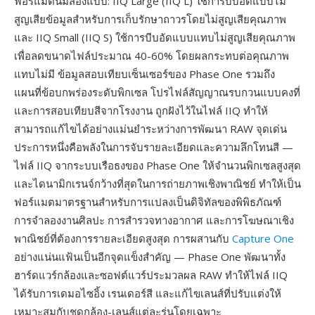
ฟอร์แมตนี้มีสองแบบ: IIQ Large (IIQ L) ใช้การบีบอัดแบบไม่
สูญเสียข้อมูลสำหรับการเก็บรักษาถาวรโดยไม่สูญเสียคุณภาพ
และ IIQ Small (IIQ S) ใช้การบีบอัดแบบแทบไม่สูญเสียคุณภาพ
เพื่อลดขนาดไฟล์ประมาณ 40-60% โดยผลกระทบต่อคุณภาพ
แทบไม่มี ข้อมูลสอบเทียบเซ็นเซอร์ของ Phase One รวมถึง
แผนที่ข้อบกพร่องระดับพิกเซล โปรไฟล์สัญญาณรบกวนแบบคงที่
และการสอบเทียบสีจากโรงงาน ถูกฝังไว้ในไฟล์ IIQ ทำให้
สามารถแก้ไขได้อย่างแม่นยำระหว่างการพัฒนา RAW จุดเด่น
ประการหนึ่งคือพลังในการจับรายละเอียดและความลึกโทนสี —
ไฟล์ IIQ จากระบบเรือธงของ Phase One ให้จำนวนพิกเซลสูงสุด
และไดนามิกเรนจ์กว้างที่สุดในการถ่ายภาพเชิงพาณิชย์ ทำให้เป็น
ฟอร์แมตมาตรฐานสำหรับการแปลงเป็นดิจิทัลของพิพิธภัณฑ์
การจำลองงานศิลปะ การสำรวจทางอากาศ และการโฆษณาเชิง
พาณิชย์ที่ต้องการรายละเอียดสูงสุด การผสานกับ
Capture One
อย่างแน่นแฟ้นเป็นอีกจุดแข็งสำคัญ — Phase One พัฒนาทั้ง
ฮาร์ดแวร์กล้องและซอฟต์แวร์ประมวลผล RAW ทำให้ไฟล์ IIQ
ได้รับการเดมอไซอิ้ง เรนเดอร์สี และแก้ไขเลนส์ที่ปรับแต่งให้
เหมาะสมกับชุดกล้อง-เลนส์แต่ละรุ่นโดยเฉพาะ