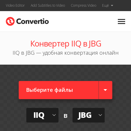
Video Editor
Add Subtitles to Video
Compress Video
Ещё
Конвертер IIQ в JBG
IIQ в JBG — удобная конвертация онлайн
Выберите файлы
IIQ
JBG
в