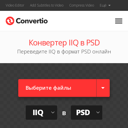
Video Editor
Add Subtitles to Video
Compress Video
Ещё
Конвертер IIQ в PSD
Переведите IIQ в формат PSD онлайн
Выберите файлы
IIQ
PSD
в