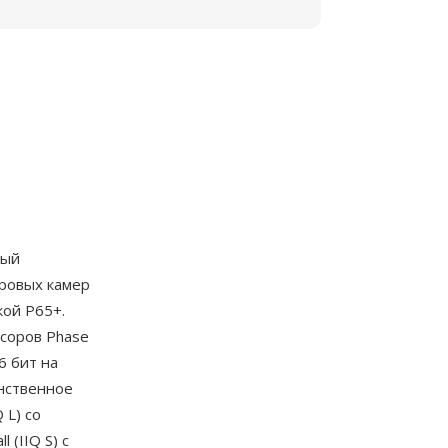
ный
ровых камер
кой P65+.
соров Phase
6 бит на
анственное
 L) со
 (IIQ S) с