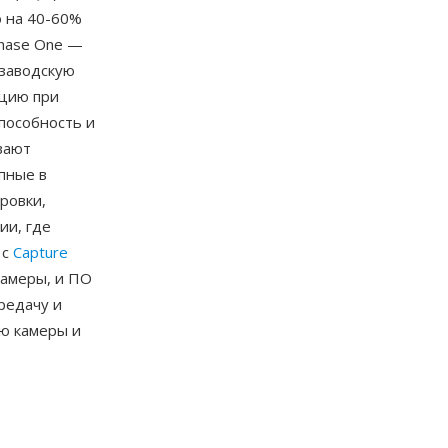
 на 40-60%
Phase One —
 заводскую
кцию при
пособность и
вают
пные в
ровки,
ии, где
 с
Capture
камеры, и ПО
редачу и
ю камеры и