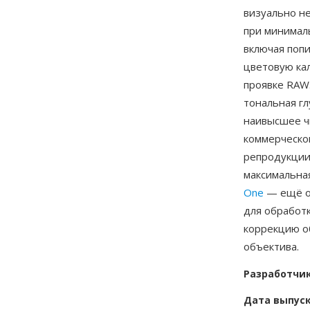
визуально н
при минимал
включая поп
цветовую ка
проявке RAW
тональная гл
наивысшее ч
коммерческо
репродукции
максимальна
One
— ещё од
для обработ
коррекцию о
объектива.
Разработчи
Дата выпус