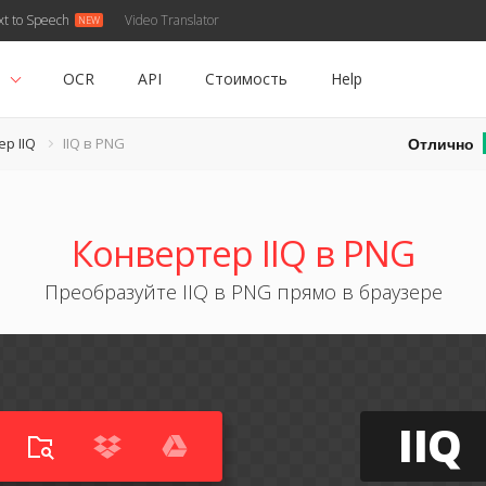
xt to Speech
Video Translator
ь
OCR
API
Стоимость
Help
Отлично
р IIQ
IIQ в PNG
Конвертер IIQ в PNG
Преобразуйте IIQ в PNG прямо в браузере
IIQ