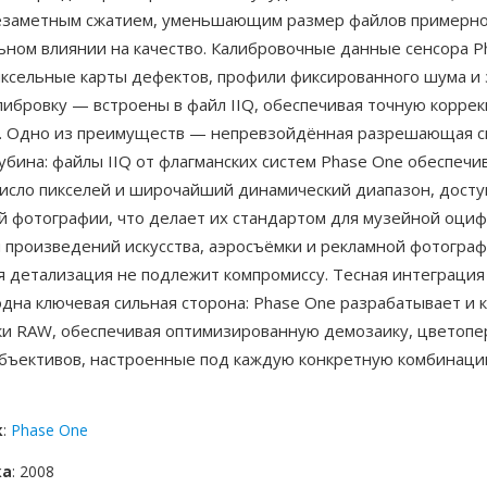
езаметным сжатием, уменьшающим размер файлов примерно
ьном влиянии на качество. Калибровочные данные сенсора 
иксельные карты дефектов, профили фиксированного шума и
либровку — встроены в файл IIQ, обеспечивая точную корре
. Одно из преимуществ — непревзойдённая разрешающая с
убина: файлы IIQ от флагманских систем Phase One обеспечи
исло пикселей и широчайший динамический диапазон, досту
й фотографии, что делает их стандартом для музейной оциф
 произведений искусства, аэросъёмки и рекламной фотограф
я детализация не подлежит компромиссу. Тесная интеграция
на ключевая сильная сторона: Phase One разрабатывает и 
ки RAW, обеспечивая оптимизированную демозаику, цветопе
бъективов, настроенные под каждую конкретную комбинаци
к
:
Phase One
ка
: 2008