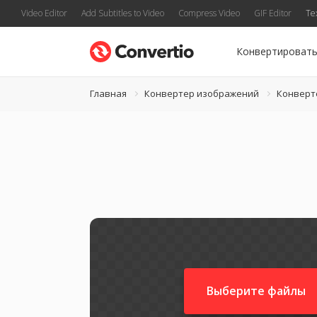
Video Editor
Add Subtitles to Video
Compress Video
GIF Editor
Te
Конвертироват
Главная
Конвертер изображений
Конверте
Выберите файлы