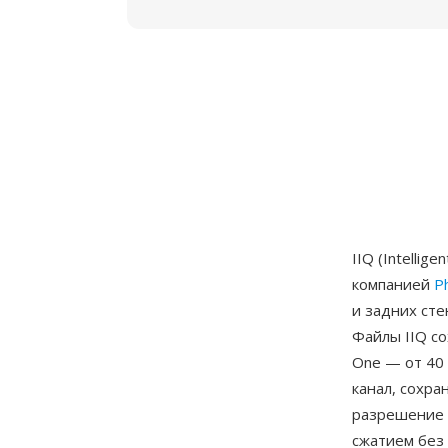
IIQ (Intelli
компанией
P
и задних сте
Файлы IIQ с
One — от 40 
канал, сохра
разрешение с
сжатием без 