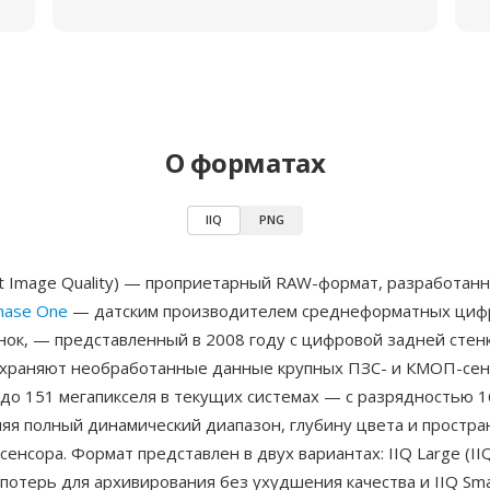
О форматах
IIQ
PNG
gent Image Quality) — проприетарный RAW-формат, разработан
hase One
— датским производителем среднеформатных циф
нок, — представленный в 2008 году с цифровой задней стен
охраняют необработанные данные крупных ПЗС- и КМОП-сен
до 151 мегапикселя в текущих системах — с разрядностью 1
няя полный динамический диапазон, глубину цвета и простр
енсора. Формат представлен в двух вариантах: IIQ Large (IIQ
потерь для архивирования без ухудшения качества и IIQ Small