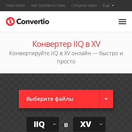
Video Editor
Add Subtitles to Video
Compress Video
Ещё
Конвертер IIQ в XV
Конвертируйте IIQ в XV онлайн — быстро и
просто
Выберите файлы
IIQ
XV
в