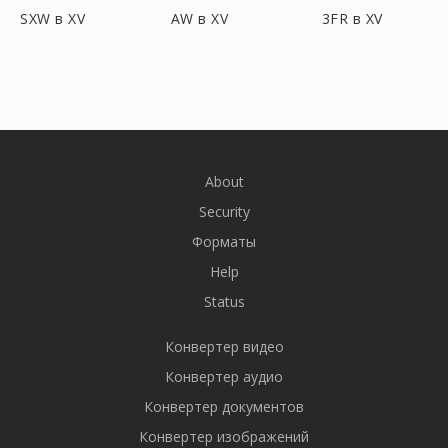
SXW в XV
AW в XV
3FR в XV
About
Security
Форматы
Help
Status
Конвертер видео
Конвертер аудио
Конвертер документов
Конвертер изображений