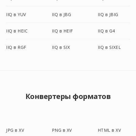
IIQ в YUV
IIQ в JBG
IIQ в JBIG
IIQ в HEIC
IIQ в HEIF
IIQ в G4
IIQ в RGF
IIQ в SIX
IIQ в SIXEL
Конвертеры форматов
JPG в XV
PNG в XV
HTML в XV