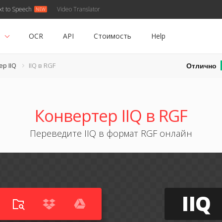
xt to Speech
Video Translator
ь
OCR
API
Стоимость
Help
Отлично
р IIQ
IIQ в RGF
Конвертер IIQ в RGF
Переведите IIQ в формат RGF онлайн
IIQ