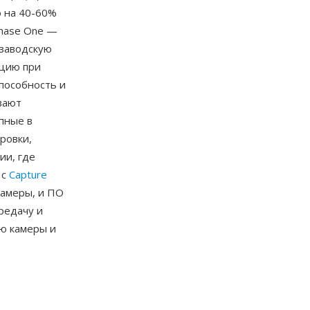
 на 40-60%
Phase One —
 заводскую
кцию при
пособность и
вают
пные в
ровки,
ии, где
 с
Capture
камеры, и ПО
редачу и
ю камеры и