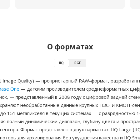
О форматах
IIQ
RGF
gent Image Quality) — проприетарный RAW-формат, разработан
hase One
— датским производителем среднеформатных циф
нок, — представленный в 2008 году с цифровой задней стен
охраняют необработанные данные крупных ПЗС- и КМОП-сен
до 151 мегапикселя в текущих системах — с разрядностью 1
няя полный динамический диапазон, глубину цвета и простр
енсора. Формат представлен в двух вариантах: IIQ Large (IIQ
потерь для архивирования без ухудшения качества и IIQ Small