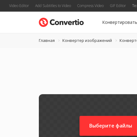
Video Editor
Add Subtitles to Video
Compress Video
GIF Editor
Te
Конвертироват
Главная
Конвертер изображений
Конверте
Выберите файлы