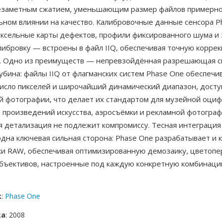
езаметным сжатием, уменьшающим размер файлов примерно
ьном влиянии на качество. Калибровочные данные сенсора 
иксельные карты дефектов, профили фиксированного шума и
либровку — встроены в файл IIQ, обеспечивая точную корре
. Одно из преимуществ — непревзойдённая разрешающая с
убина: файлы IIQ от флагманских систем Phase One обеспечи
исло пикселей и широчайший динамический диапазон, досту
й фотографии, что делает их стандартом для музейной оциф
 произведений искусства, аэросъёмки и рекламной фотограф
я детализация не подлежит компромиссу. Тесная интеграция
на ключевая сильная сторона: Phase One разрабатывает и 
ки RAW, обеспечивая оптимизированную демозаику, цветопе
бъективов, настроенные под каждую конкретную комбинаци
к
:
Phase One
ка
: 2008