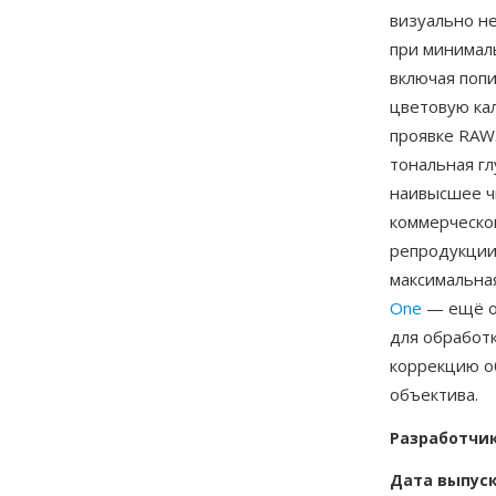
визуально н
при минимал
включая поп
цветовую ка
проявке RAW
тональная гл
наивысшее ч
коммерческо
репродукции
максимальна
One
— ещё од
для обработ
коррекцию о
объектива.
Разработчи
Дата выпус