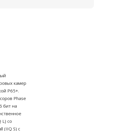
ный
ровых камер
кой P65+.
соров Phase
6 бит на
анственное
 L) со
 (IIQ S) с