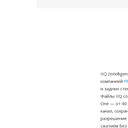
IIQ (Intelli
компанией
P
и задних сте
Файлы IIQ с
One — от 40 
канал, сохра
разрешение с
сжатием без 