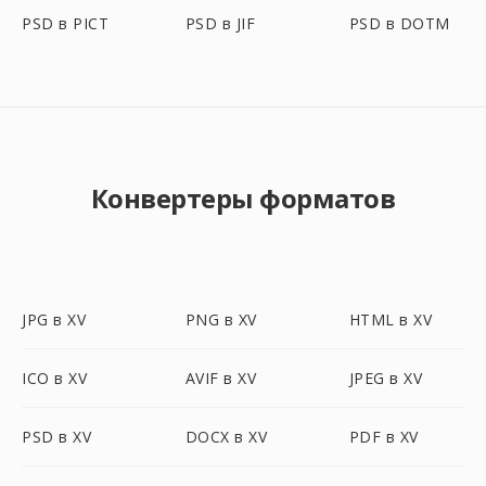
PSD в PICT
PSD в JIF
PSD в DOTM
Конвертеры форматов
JPG в XV
PNG в XV
HTML в XV
ICO в XV
AVIF в XV
JPEG в XV
PSD в XV
DOCX в XV
PDF в XV