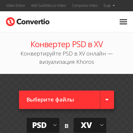
Video Editor
Add Subtitles to Video
Compress Video
Ещё
Конвертер PSD в XV
Конвертируйте PSD в XV онлайн —
визуализация Khoros
Выберите файлы
PSD
XV
в