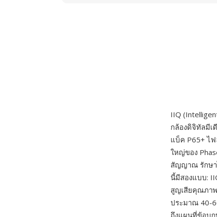
IIQ (Intellig
กล้องดิจิทัลม
แบ็ค P65+ ไฟล
ใหญ่ของ Phase
สัญญาณ รักษาไ
นี้มีสองแบบ: 
สูญเสียคุณภาพ
ประมาณ 40-60
ถึงแผนที่ข้อ