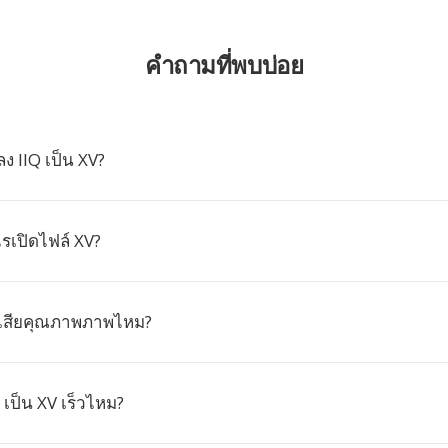
คำถามที่พบบ่อย
ง IIQ เป็น XV?
เปิดไฟล์ XV?
เสียคุณภาพภาพไหม?
เป็น XV เร็วไหม?