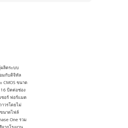
ู้ผลิตระบบ
มกับดิจิทัล
 และ CMOS ขนาด
16 บิตต่อช่อง
นเซอร์ ฟอร์แมต
าถาวรโดยไม่
ลดขนาดไฟล์
hase One รวม
สีจากโรงงาน