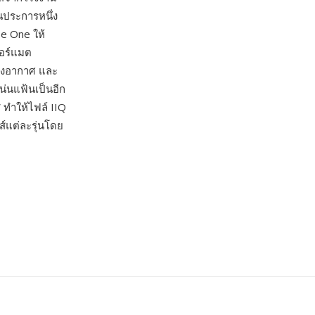
นประการหนึ่ง
e One ให้
ฟอร์แมต
างอากาศ และ
น่นแฟ้นเป็นอีก
ทำให้ไฟล์ IIQ
ส์แต่ละรุ่นโดย