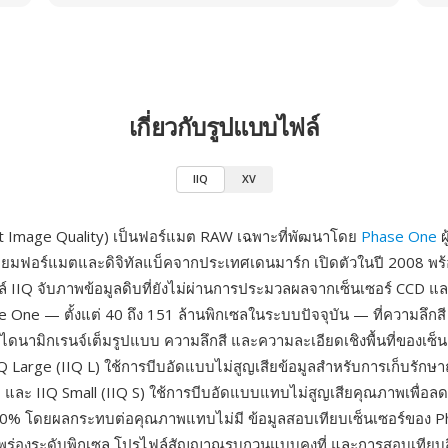
เกี่ยวกับรูปแบบไฟล์
IIQ
XV
ent Image Quality) เป็นฟอร์แมต RAW เฉพาะที่พัฒนาโดย
Phase One
ผ
ีเดียมฟอร์แมตและดิจิทัลแบ็คจากประเทศเดนมาร์ก เปิดตัวในปี 2008 พร้อ
์ IIQ จับภาพข้อมูลดิบที่ยังไม่ผ่านการประมวลผลจากเซ็นเซอร์ CCD
 One — ตั้งแต่ 40 ถึง 151 ล้านพิกเซลในระบบปัจจุบัน — ที่ความลึกสี 
ดนามิกเรนจ์เต็มรูปแบบ ความลึกสี และความละเอียดเชิงพื้นที่ของเซ็
IIQ Large (IIQ L) ใช้การบีบอัดแบบไม่สูญเสียข้อมูลสำหรับการเก็บรักษ
 และ IIQ Small (IIQ S) ใช้การบีบอัดแบบแทบไม่สูญเสียคุณภาพเพื่อ
% โดยผลกระทบต่อคุณภาพแทบไม่มี ข้อมูลสอบเทียบเซ็นเซอร์ของ P
บกพร่องระดับพิกเซล โปรไฟล์สัญญาณรบกวนแบบคงที่ และการสอบเทียบ