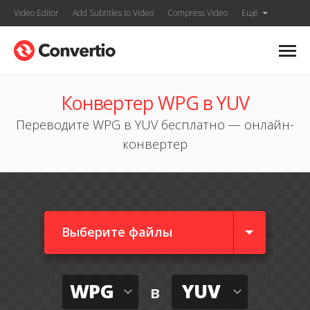
Video Editor
Add Subtitles to Video
Compress Video
Ещё
Конвертер WPG в YUV
Переводите WPG в YUV бесплатно — онлайн-
конвертер
Выберите файлы
WPG
YUV
в