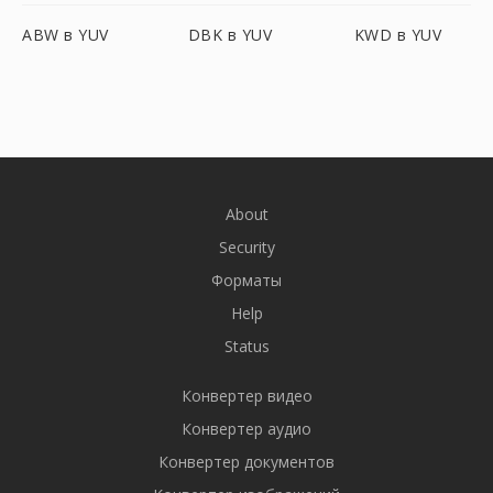
ABW в YUV
DBK в YUV
KWD в YUV
About
Security
Форматы
Help
Status
Конвертер видео
Конвертер аудио
Конвертер документов