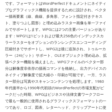
です。フォーマットはWordPerfectドキュメントにネイティ
ブなグラフィックス機能を提供するために設計され、ベクタ
ー描画要素（線、曲線、多角形、フォント指定付きテキス
ト、塗りつぶし図形）と埋め込みラスター画像を単一ファイ
ルでサポートします。WPGには2つの主要バージョンがあり
ます：WPG1は1ビットおよび最大256色のインデックスカ
ラーラスターをオプションのランレングスエンコーディング
圧縮付きでサポートし、WPG2は後に追加され、トゥルーカ
ラー（24ビット）サポート、OLEオブジェクト埋め込み、拡
張ベクター機能を備えました。WPGファイルのベクター部
分は解像度非依存の描画コマンドを格納し、出力デバイスの
ネイティブ解像度で拡大縮小・印刷が可能です。一方、ラス
ター部分は写真やスキャンコンテンツを処理します。1980
年代後半から1990年代初頭のWordPerfectの市場支配がピ
ークだった時期、WPGはビジネスや法律文書ワークフロー
で最も一般的に使用されるグラフィックスフォーマットの一
つであり、ロゴ、図表、レターヘッド、クリップアートに使