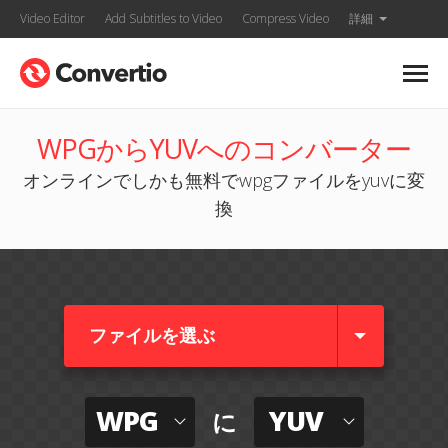
Video Editor
Add Subtitles to Video
Compress Video
詳細
WPGからYUVへのコンバーター
オンラインでしかも無料でwpgファイルをyuvに変
換
ファイルを選ぶ
WPG
YUV
に