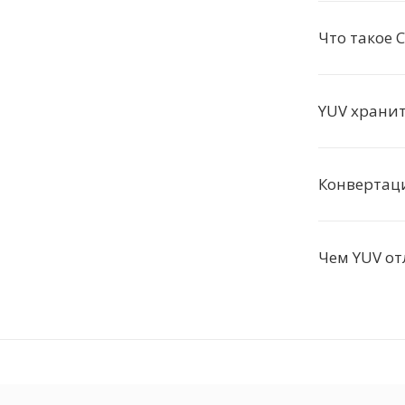
Что такое C
YUV храни
Конвертаци
Чем YUV от