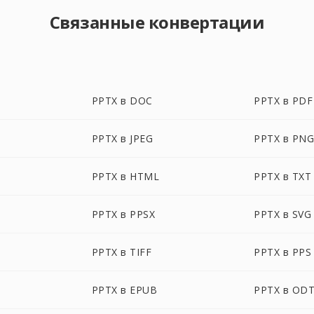
Связанные конвертации
PPTX в DOC
PPTX в PDF
PPTX в JPEG
PPTX в PN
PPTX в HTML
PPTX в TXT
PPTX в PPSX
PPTX в SVG
PPTX в TIFF
PPTX в PPS
PPTX в EPUB
PPTX в OD