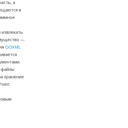
асть, а
мещаются в
раммное
 извлекать
имущество —
ция
OOXML
живается
рументами.
X-файлы
на хранение
oint:
ровым