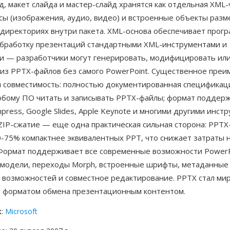
, макет слайда и мастер-слайд хранятся как отдельная XML-ч
сы (изображения, аудио, видео) и встроенные объекты раз
директориях внутри пакета. XML-основа обеспечивает прог
обработку презентаций стандартными XML-инструментами и
и — разработчики могут генерировать, модифицировать или
из PPTX-файлов без самого PowerPoint. Существенное пре
и совместимость: полностью документированная специфика
юбому ПО читать и записывать PPTX-файлы; формат поддер
Impress, Google Slides, Apple Keynote и многими другими инст
ZIP-сжатие — еще одна практическая сильная сторона: PPT
0-75% компактнее эквивалентных PPT, что снижает затраты 
 Формат поддерживает все современные возможности PowerP
D-модели, переходы Morph, встроенные шрифты, метаданные
 возможностей и совместное редактирование. PPTX стал ми
 форматом обмена презентационным контентом.
к
:
Microsoft