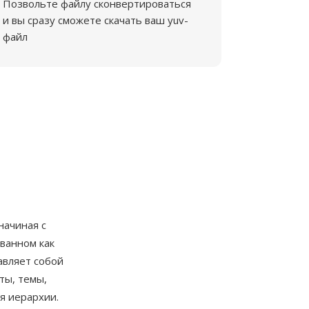
Позвольте файлу сконвертироваться
и вы сразу сможете скачать ваш yuv-
файл
начиная с
ованном как
авляет собой
ты, темы,
я иерархии.