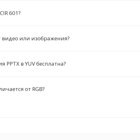
CIR 601?
т видео или изображения?
я PPTX в YUV бесплатна?
личается от RGB?