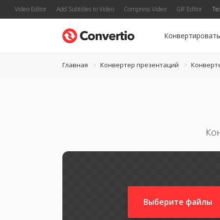
Video Editor
Add Subtitles to Video
Compress Video
GIF Editor
Te
Конвертироват
Главная
Конвертер презентаций
Конверт
Ко
Выберите файлы