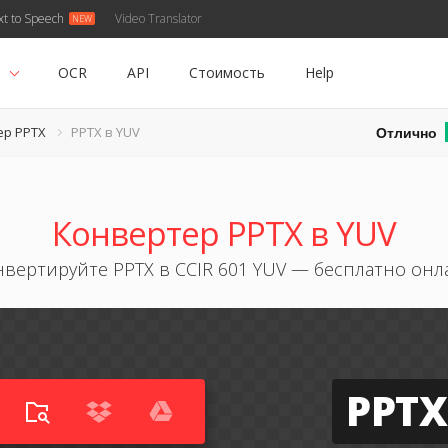
xt to Speech
Video Translator
ь
OCR
API
Стоимость
Help
Отлично
ер PPTX
PPTX в YUV
Конвертер PPTX в YUV
нвертируйте PPTX в CCIR 601 YUV — бесплатно онл
PPTX