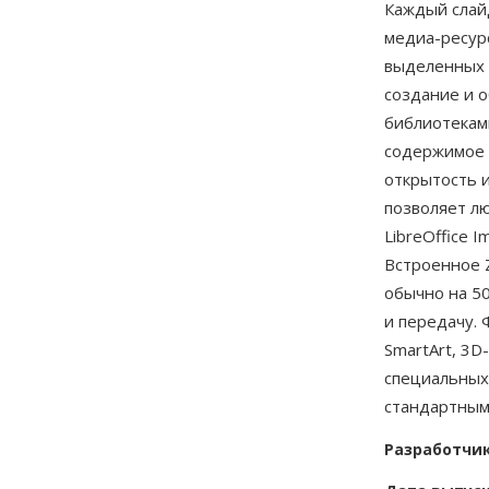
Каждый слайд
медиа-ресур
выделенных 
создание и 
библиотекам
содержимое 
открытость 
позволяет л
LibreOffice 
Встроенное 
обычно на 5
и передачу.
SmartArt, 3
специальных
стандартным
Разработчи