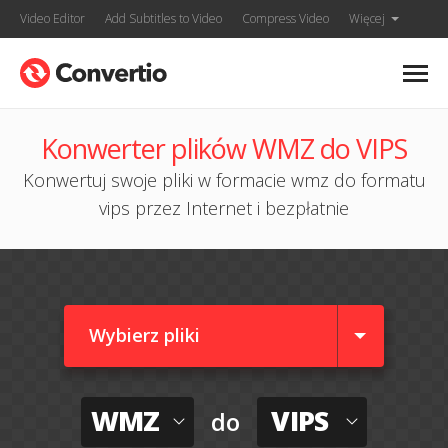
Video Editor
Add Subtitles to Video
Compress Video
Więcej
Konwerter plików WMZ do VIPS
Konwertuj swoje pliki w formacie wmz do formatu
vips przez Internet i bezpłatnie
Wybierz pliki
WMZ
VIPS
do