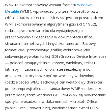
WMZ to skompresowany wariant formatu
Windows
Metafile
(WMF), wprowadzony przez Microsoft wraz z
Office 2000 w 1999 roku. Plik WMZ jest po prostu plikiem
WMF skompresowanym algorytmem gzip (RFC 1952),
redukującym rozmiar pliku dla wydajniejszego
przechowywania i osadzania w dokumentach Office,
stronach internetowych i innych kontenerach. Bazowy
format WMF przechowuje grafikę wektorową jako
sekwencję wywołań funkcji GDI (Graphics Device Interface)
— poleceń rysujących linie, krzywe, wielokąty, tekst i
bitmapy — zapisanych w formacie niezależnym od
urządzenia, który może być odtworzony w dowolnej
rozdzielczości. WMZ zachowuje ten wektorowy charakter:
po dekompresji plik daje standardowy WMF renderujący
przez podsystem Windows GDI. Pliki WMZ są powszechnie
spotykane osadzone w dokumentach Microsoft Office
(Word, Excel, PowerPoint), wiadomościach e-mail HTML