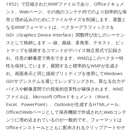
1952）で圧縮されたWMFファイルであり、Officeドキュメ
ント、Webページ、その他のコンテナ内でのより効率的な保
存と埋め込みのためにファイルサイズを削減します。基盤と
なるWMFフォーマットは、ベクターグラフィックスを
GDI（Graphics Device Interface）関数呼び出しのシーケン
スとして格納します — 線、曲線、多角形、テキスト、ビッ
トマップを描画するコマンドがデバイス独立形式で記録さ
れ、任意の解像度で再生できます。WMZはこのベクター特
性を保持しています。展開すると標準的なWMFが生成さ
れ、画面表示と同じ描画プリミティブを使用してWindows
GDIサブシステムを通じてレンダリングされ、異なる出力デ
バイスや解像度間での視覚的忠実性が確保されます。WMZ
ファイルは、Microsoft Officeドキュメント（Word、
Excel、PowerPoint）、Outlookが生成するHTMLメール、
OfficeのWebページとして保存機能で作成されたWebコンテ
ンツに埋め込まれているのが一般的です。フォーマットは
Officeインストールとともに配布されるクリップアートやテ