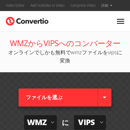
Video Editor
Add Subtitles to Video
Compress Video
詳細
WMZからVIPSへのコンバーター
オンラインでしかも無料でwmzファイルをvipsに
変換
ファイルを選ぶ
WMZ
VIPS
に