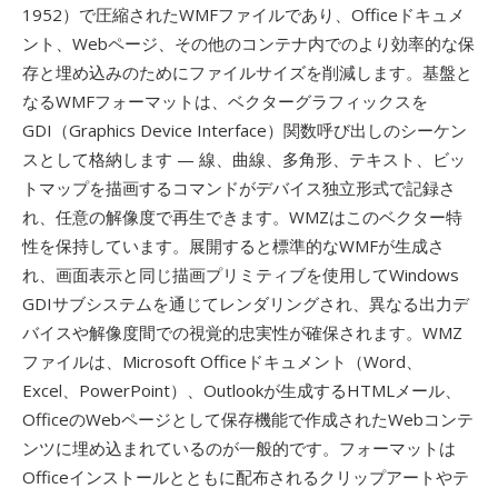
1952）で圧縮されたWMFファイルであり、Officeドキュメ
ント、Webページ、その他のコンテナ内でのより効率的な保
存と埋め込みのためにファイルサイズを削減します。基盤と
なるWMFフォーマットは、ベクターグラフィックスを
GDI（Graphics Device Interface）関数呼び出しのシーケン
スとして格納します — 線、曲線、多角形、テキスト、ビッ
トマップを描画するコマンドがデバイス独立形式で記録さ
れ、任意の解像度で再生できます。WMZはこのベクター特
性を保持しています。展開すると標準的なWMFが生成さ
れ、画面表示と同じ描画プリミティブを使用してWindows
GDIサブシステムを通じてレンダリングされ、異なる出力デ
バイスや解像度間での視覚的忠実性が確保されます。WMZ
ファイルは、Microsoft Officeドキュメント（Word、
Excel、PowerPoint）、Outlookが生成するHTMLメール、
OfficeのWebページとして保存機能で作成されたWebコンテ
ンツに埋め込まれているのが一般的です。フォーマットは
Officeインストールとともに配布されるクリップアートやテ