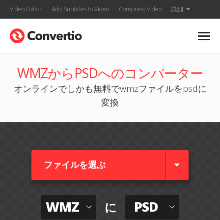
Video Editor
Add Subtitles to Video
Compress Video
詳細
WMZからPSDへのコンバーター
オンラインでしかも無料でwmzファイルをpsdに
変換
ファイルを選ぶ
WMZ
PSD
に