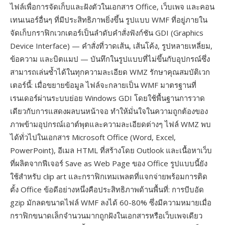
ไฟล์เพื่อการจัดเก็บและฝังตัวในเอกสาร Office, เว็บเพจ และคอน
เทนเนอร์อื่นๆ ที่มีประสิทธิภาพยิ่งขึ้น รูปแบบ WMF ที่อยู่ภายใน
จัดเก็บกราฟิกเวกเตอร์เป็นลำดับคำสั่งฟังก์ชัน GDI (Graphics
Device Interface) — คำสั่งที่วาดเส้น, เส้นโค้ง, รูปหลายเหลี่ยม,
ข้อความ และบิตแมป — บันทึกในรูปแบบที่ไม่ขึ้นกับอุปกรณ์ซึ่ง
สามารถเล่นซ้ำได้ในทุกความละเอียด WMZ รักษาคุณสมบัติเวก
เตอร์นี้: เมื่อขยายข้อมูล ไฟล์จะกลายเป็น WMF มาตรฐานที่
เรนเดอร์ผ่านระบบย่อย Windows GDI โดยใช้พื้นฐานการวาด
เดียวกับการแสดงผลบนหน้าจอ ทำให้มั่นใจในความถูกต้องของ
ภาพข้ามอุปกรณ์เอาต์พุตและความละเอียดต่างๆ ไฟล์ WMZ พบ
ได้ทั่วไปในเอกสาร Microsoft Office (Word, Excel,
PowerPoint), อีเมล HTML ที่สร้างโดย Outlook และเนื้อหาเว็บ
ที่ผลิตจากฟีเจอร์ Save as Web Page ของ Office รูปแบบนี้ยัง
ใช้สำหรับ clip art และกราฟิกเทมเพลตที่แจกจ่ายพร้อมการติด
ตั้ง Office ข้อดีอย่างหนึ่งคือประสิทธิภาพด้านพื้นที่: การบีบอัด
gzip มักลดขนาดไฟล์ WMF ลงได้ 60-80% ซึ่งมีความหมายเมื่อ
กราฟิกขนาดเล็กจำนวนมากถูกฝังในเอกสารหรือเว็บเพจเดียว