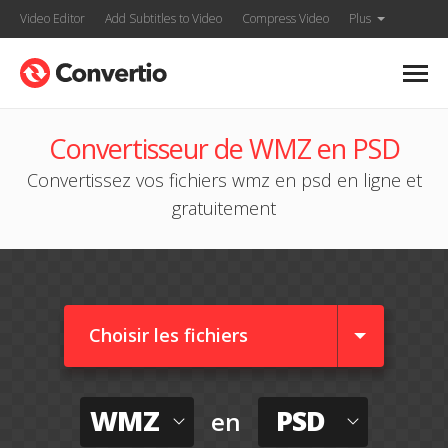
Video Editor
Add Subtitles to Video
Compress Video
Plus
Convertisseur de WMZ en PSD
Convertissez vos fichiers wmz en psd en ligne et
gratuitement
Choisir les fichiers
WMZ
PSD
en