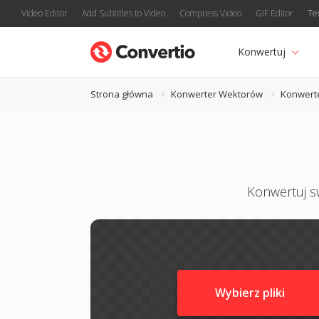
Video Editor
Add Subtitles to Video
Compress Video
GIF Editor
Te
Konwertuj
Strona główna
Konwerter Wektorów
Konwert
Konwertuj sw
Wybierz pliki