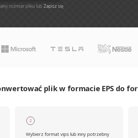
alny rozmiar pliku lub
Zapisz się
onwertować plik w formacie EPS do fo
2
Wybierz format vips lub inny potrzebny