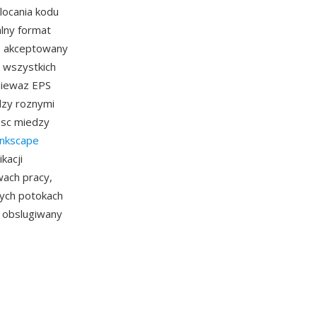
locania kodu
alny format
j, akceptowany
a wszystkich
niewaz EPS
dzy roznymi
osc miedzy
Inkscape
kacji
wach pracy,
zych potokach
 obslugiwany