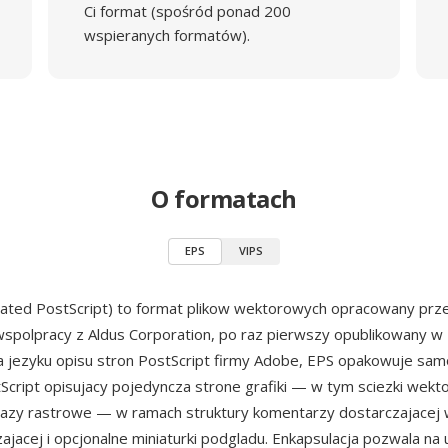
Ci format (spośród ponad 200
wspieranych formatów).
O formatach
EPS
VIPS
lated PostScript) to format plikow wektorowych opracowany pr
spolpracy z Aldus Corporation, po raz pierwszy opublikowany w 
 jezyku opisu stron PostScript firmy Adobe, EPS opakowuje sam
cript opisujacy pojedyncza strone grafiki — w tym sciezki wekto
azy rastrowe — w ramach struktury komentarzy dostarczajacej
zajacej i opcjonalne miniaturki podgladu. Enkapsulacja pozwala na