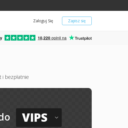
Zaloguj Się
Zapisz się
y
10,220
opinii na
 i bezpłatnie
VIPS
do