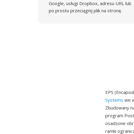
Google, usługi Dropbox, adresu URL lub
po prostu przeciągnij plik na stronę.
EPS (Encapsu
Systems
we w
Zbudowany na
program PostS
osadzone obr
ramki ogranic