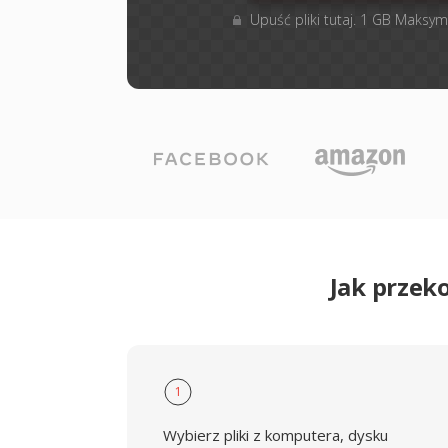
Upuść pliki tutaj. 1 GB Maksym
Jak przek
1
Wybierz pliki z komputera, dysku