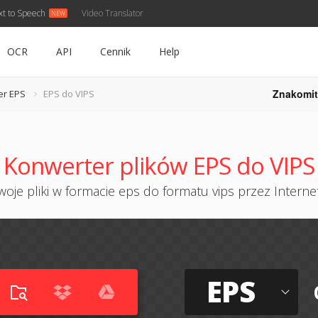
xt to Speech
Video Translator
OCR
API
Cennik
Help
Znakomit
er EPS
EPS do VIPS
Konwerter plików EPS do VIPS
oje pliki w formacie eps do formatu vips przez Internet
EPS