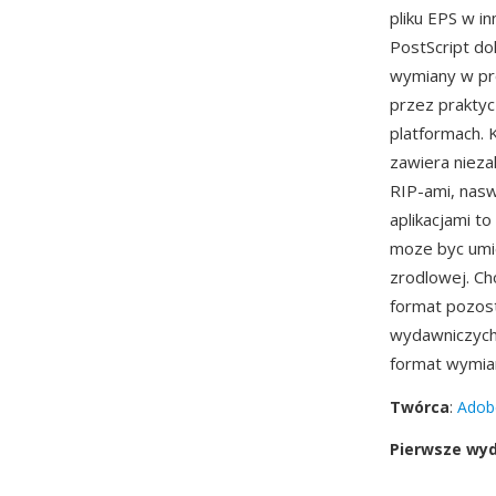
pliku EPS w i
PostScript do
wymiany w pro
przez praktycz
platformach. 
zawiera nieza
RIP-ami, nasw
aplikacjami t
moze byc umi
zrodlowej. Ch
format pozost
wydawniczych
format wymia
Twórca
:
Adob
Pierwsze wy