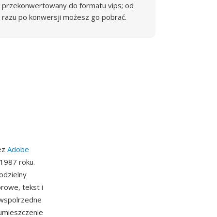
przekonwertowany do formatu vips; od
razu po konwersji możesz go pobrać.
zez
Adobe
1987 roku.
odzielny
rowe, tekst i
 wspolrzedne
 umieszczenie