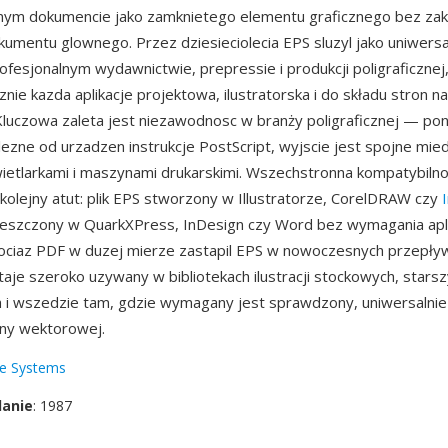
nnym dokumencie jako zamknietego elementu graficznego bez zak
kumentu glownego. Przez dziesieciolecia EPS sluzyl jako uniwers
fesjonalnym wydawnictwie, prepressie i produkcji poligraficzne
nie kazda aplikacje projektowa, ilustratorska i do składu stron n
Kluczowa zaleta jest niezawodnosc w branży poligraficznej — po
lezne od urzadzen instrukcje PostScript, wyjscie jest spojne mie
ietlarkami i maszynami drukarskimi. Wszechstronna kompatybiln
o kolejny atut: plik EPS stworzony w Illustratorze, CorelDRAW czy
eszczony w QuarkXPress, InDesign czy Word bez wymagania apli
ociaz PDF w duzej mierze zastapil EPS w nowoczesnych przepły
aje szeroko uzywany w bibliotekach ilustracji stockowych, stars
 i wszedzie tam, gdzie wymagany jest sprawdzony, uniwersalnie
ny wektorowej.
e Systems
danie
: 1987