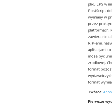
pliku EPS w i
PostScript do
wymiany w pro
przez praktycz
platformach. 
zawiera nieza
RIP-ami, nasw
aplikacjami t
moze byc umi
zrodlowej. Ch
format pozost
wydawniczych
format wymia
Twórca
:
Adob
Pierwsze wy