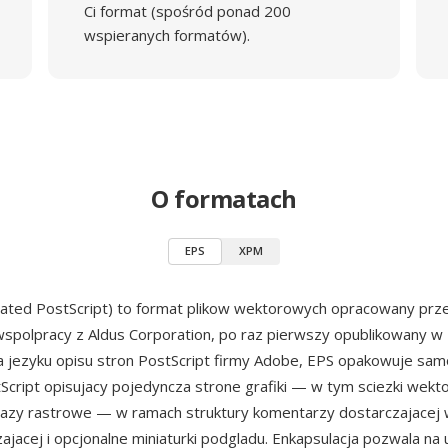
Ci format (spośród ponad 200
wspieranych formatów).
O formatach
EPS
XPM
lated PostScript) to format plikow wektorowych opracowany pr
spolpracy z Aldus Corporation, po raz pierwszy opublikowany w 
 jezyku opisu stron PostScript firmy Adobe, EPS opakowuje sam
cript opisujacy pojedyncza strone grafiki — w tym sciezki wekto
azy rastrowe — w ramach struktury komentarzy dostarczajacej
zajacej i opcjonalne miniaturki podgladu. Enkapsulacja pozwala na