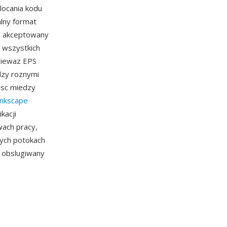
locania kodu
alny format
j, akceptowany
a wszystkich
niewaz EPS
dzy roznymi
osc miedzy
Inkscape
kacji
wach pracy,
zych potokach
 obslugiwany