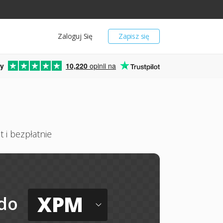
Zaloguj Się
Zapisz się
y
10,220
opinii na
 i bezpłatnie
XPM
do