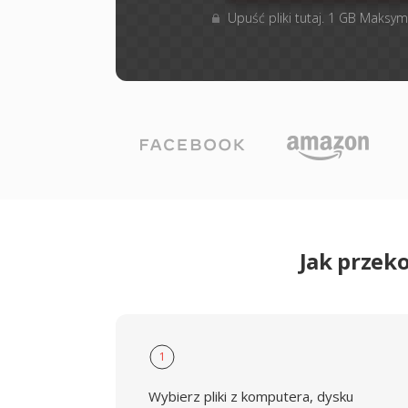
Upuść pliki tutaj. 1 GB Maksym
Jak przek
1
Wybierz pliki z komputera, dysku