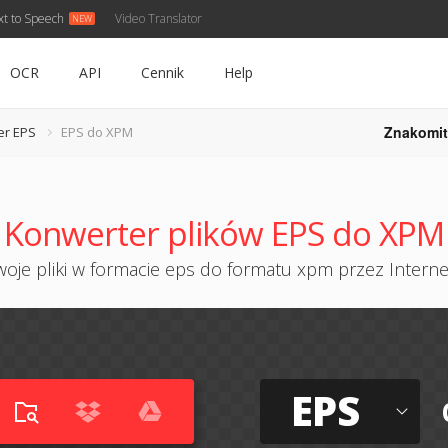
xt to Speech
Video Translator
OCR
API
Cennik
Help
Znakomit
er EPS
EPS do XPM
Konwerter plików EPS do XPM
oje pliki w formacie eps do formatu xpm przez Internet
EPS