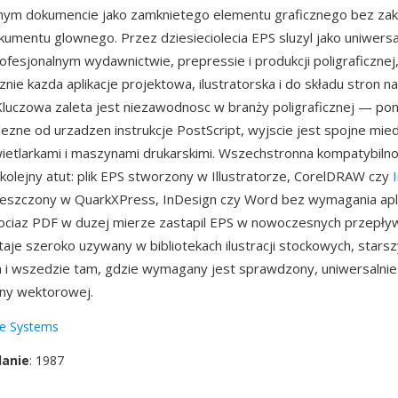
nnym dokumencie jako zamknietego elementu graficznego bez zak
kumentu glownego. Przez dziesieciolecia EPS sluzyl jako uniwers
fesjonalnym wydawnictwie, prepressie i produkcji poligraficzne
nie kazda aplikacje projektowa, ilustratorska i do składu stron n
Kluczowa zaleta jest niezawodnosc w branży poligraficznej — po
lezne od urzadzen instrukcje PostScript, wyjscie jest spojne mie
ietlarkami i maszynami drukarskimi. Wszechstronna kompatybiln
o kolejny atut: plik EPS stworzony w Illustratorze, CorelDRAW czy
eszczony w QuarkXPress, InDesign czy Word bez wymagania apli
ociaz PDF w duzej mierze zastapil EPS w nowoczesnych przepły
aje szeroko uzywany w bibliotekach ilustracji stockowych, stars
 i wszedzie tam, gdzie wymagany jest sprawdzony, uniwersalnie
ny wektorowej.
e Systems
danie
: 1987