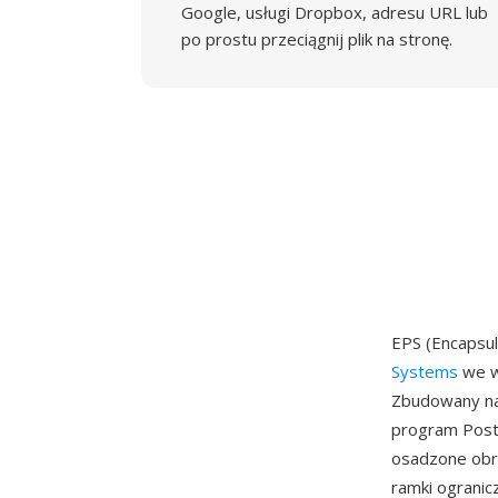
Google, usługi Dropbox, adresu URL lub
po prostu przeciągnij plik na stronę.
EPS (Encapsu
Systems
we w
Zbudowany na
program PostS
osadzone obr
ramki ogranic