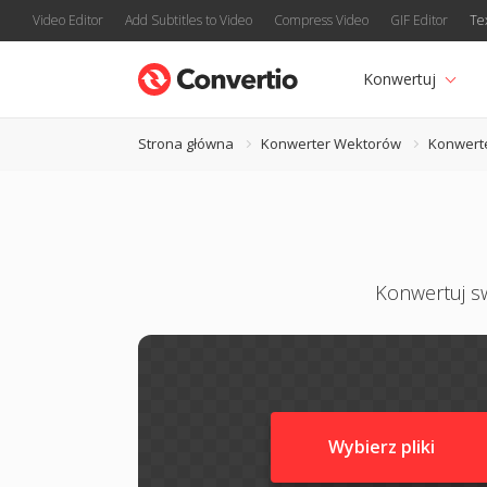
Video Editor
Add Subtitles to Video
Compress Video
GIF Editor
Te
Konwertuj
Strona główna
Konwerter Wektorów
Konwert
Konwertuj sw
Wybierz pliki