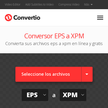
Video Editor
Add Subtitles to Video
Compress Video
Más
Conversor EPS a XPM
Convierta sus archivos eps a xpm en línea y gratis
Seleccione los archivos
EPS
XPM
a