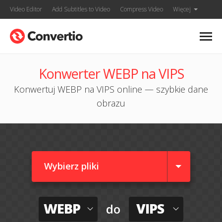
Video Editor
Add Subtitles to Video
Compress Video
Więcej
Konwerter WEBP na VIPS
Konwertuj WEBP na VIPS online — szybkie dane
obrazu
Wybierz pliki
WEBP
VIPS
do