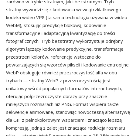
zarówno w trybie stratnym, jak i bezstratnym. Tryb
stratny wywodzi się z kodowania wewnątrzklatkowego
kodeka wideo VP8 (ta sama technologia używana w wideo
WebM), stosując predykcję blokową, kodowanie
transformacyjne i adaptacyjną kwantyzację do treści
fotograficznych. Tryb bezstratny wykorzystuje odrębny
algorytm łączący kodowanie predykcyjne, transformacje
przestrzeni kolorów, referencje wsteczne do
powtarzających się wzorców pikseli i kodowanie entropijne.
WebP obsługuje również przezroczystość alfa w obu
trybach — stratny WebP z przezroczystością jest
unikatowy wśród popularnych formatów internetowych,
oferując półprzezroczyste obrazy przy znacznie
mniejszych rozmiarach niż PNG. Format wspiera także
sekwencje animowane, stanowiąc nowoczesną alternatywę
dla GIF z pełnokolorowym wsparciem i znacząco lepszą
kompresją. Jedną z zalet jest znacząca redukcja rozmiaru
pliku — stratny WebP generuje obrazy o 25-35% mniejsze