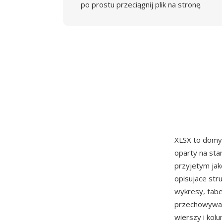
po prostu przeciągnij plik na stronę.
XLSX to domys
oparty na st
przyjetym jak
opisujace str
wykresy, tabe
przechowywan
wierszy i kol