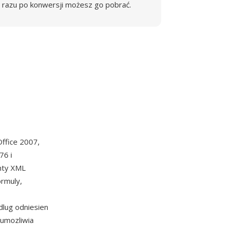
razu po konwersji możesz go pobrać.
ffice 2007,
76 i
nty XML
ormuly,
lug odniesien
 umozliwia