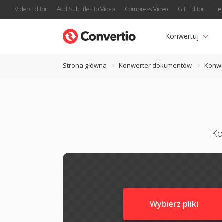
Video Editor
Add Subtitles to Video
Compress Video
GIF Editor
Te
Konwertuj
Strona główna
Konwerter dokumentów
Konwe
Ko
Wybierz pliki