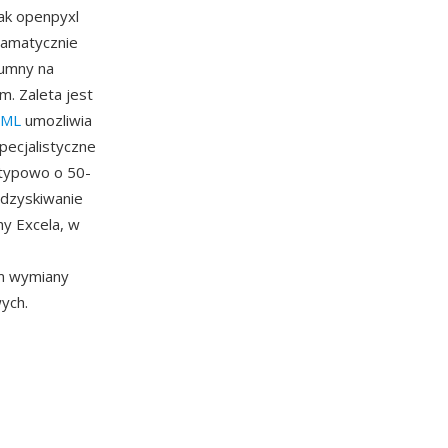
ak openpyxl
ramatycznie
lumny na
m. Zaleta jest
ML
umozliwia
pecjalistyczne
 typowo o 50-
odzyskiwanie
hy Excela, w
em wymiany
ych.