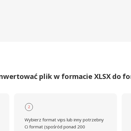
nwertować plik w formacie XLSX do f
2
Wybierz format vips lub inny potrzebny
Ci format (spośród ponad 200