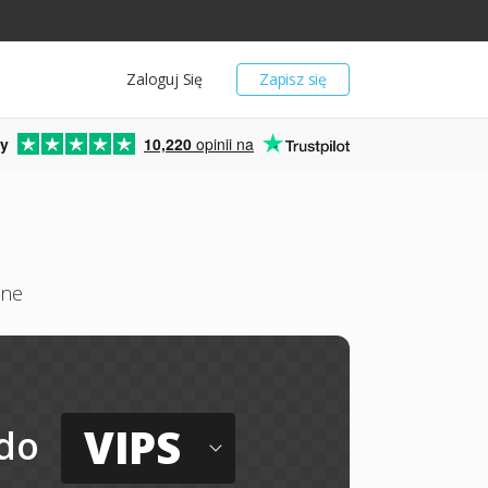
Zaloguj Się
Zapisz się
y
10,220
opinii na
ine
VIPS
do