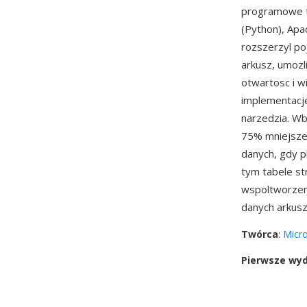
programowe tw
(Python), Apa
rozszerzyl po
arkusz, umozl
otwartosc i 
implementacje
narzedzia. Wb
75% mniejsze 
danych, gdy p
tym tabele st
wspoltworzen
danych arkusz
Twórca
:
Micro
Pierwsze wy