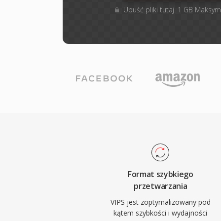
Upuść pliki tutaj. 1 GB Maksym
Format szybkiego
przetwarzania
VIPS jest zoptymalizowany pod
kątem szybkości i wydajności