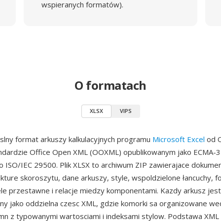
wspieranych formatów).
O formatach
XLSX
VIPS
lny format arkuszy kalkulacyjnych programu
Microsoft Excel
od O
andardzie Office Open XML (OOXML) opublikowanym jako ECMA-3
o ISO/IEC 29500. Plik XLSX to archiwum ZIP zawierajace dokume
ukture skoroszytu, dane arkuszy, style, wspoldzielone łancuchy, f
le przestawne i relacje miedzy komponentami. Kazdy arkusz jest
y jako oddzielna czesc XML, gdzie komorki sa organizowane wed
umn z typowanymi wartosciami i indeksami stylow. Podstawa XML