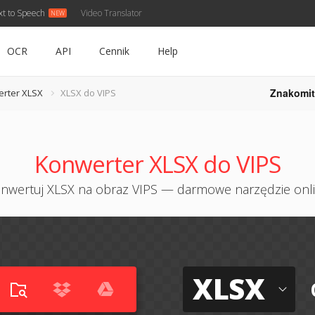
xt to Speech
Video Translator
OCR
API
Cennik
Help
Znakomit
rter XLSX
XLSX do VIPS
Konwerter XLSX do VIPS
nwertuj XLSX na obraz VIPS — darmowe narzędzie onl
XLSX