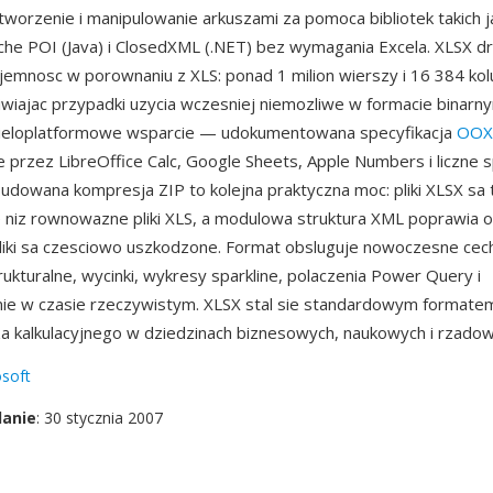
orzenie i manipulowanie arkuszami za pomoca bibliotek takich j
che POI (Java) i ClosedXML (.NET) bez wymagania Excela. XLSX d
jemnosc w porownaniu z XLS: ponad 1 milion wierszy i 16 384 ko
iwiajac przypadki uzycia wczesniej niemozliwe w formacie binarny
wieloplatformowe wsparcie — udokumentowana specyfikacja
OOX
 przez LibreOffice Calc, Google Sheets, Apple Numbers i liczne s
udowana kompresja ZIP to kolejna praktyczna moc: pliki XLSX sa
niz rownowazne pliki XLS, a modulowa struktura XML poprawia 
liki sa czesciowo uszkodzone. Format obsluguje nowoczesne cec
rukturalne, wycinki, wykresy sparkline, polaczenia Power Query i
ie w czasie rzeczywistym. XLSX stal sie standardowym format
a kalkulacyjnego w dziedzinach biznesowych, naukowych i rzadow
soft
danie
: 30 stycznia 2007