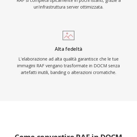
RAF si completa tipicamente in pochi istanti, grazie a
un'infrastruttura server ottimizzata.
Alta fedeltà
L'elaborazione ad alta qualità garantisce che le tue
immagini RAF vengano trasformate in DOCM senza
artefatti inutili, banding o alterazioni cromatiche.
Come convertire RAF in DOCM