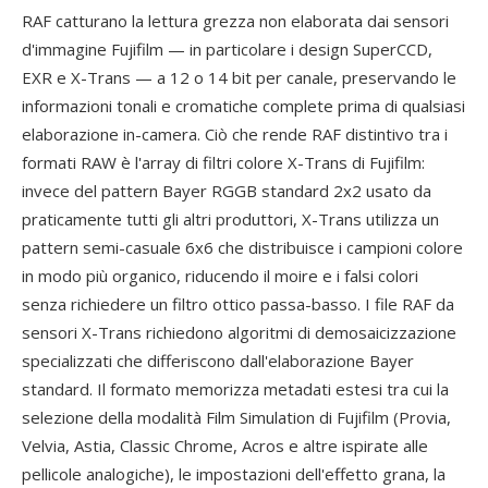
RAF catturano la lettura grezza non elaborata dai sensori
d'immagine Fujifilm — in particolare i design SuperCCD,
EXR e X-Trans — a 12 o 14 bit per canale, preservando le
informazioni tonali e cromatiche complete prima di qualsiasi
elaborazione in-camera. Ciò che rende RAF distintivo tra i
formati RAW è l'array di filtri colore X-Trans di Fujifilm:
invece del pattern Bayer RGGB standard 2x2 usato da
praticamente tutti gli altri produttori, X-Trans utilizza un
pattern semi-casuale 6x6 che distribuisce i campioni colore
in modo più organico, riducendo il moire e i falsi colori
senza richiedere un filtro ottico passa-basso. I file RAF da
sensori X-Trans richiedono algoritmi di demosaicizzazione
specializzati che differiscono dall'elaborazione Bayer
standard. Il formato memorizza metadati estesi tra cui la
selezione della modalità Film Simulation di Fujifilm (Provia,
Velvia, Astia, Classic Chrome, Acros e altre ispirate alle
pellicole analogiche), le impostazioni dell'effetto grana, la