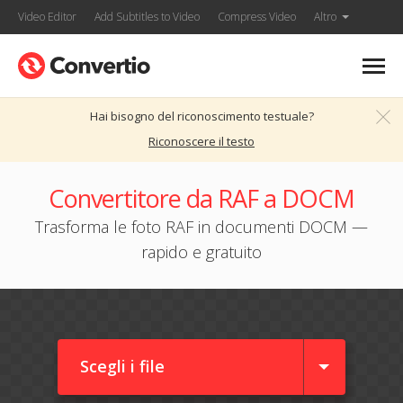
Video Editor
Add Subtitles to Video
Compress Video
Altro
Hai bisogno del riconoscimento testuale?
Riconoscere il testo
Convertitore da RAF a DOCM
Trasforma le foto RAF in documenti DOCM —
rapido e gratuito
Scegli i file