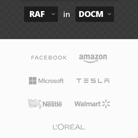
RAF
DOCM
in