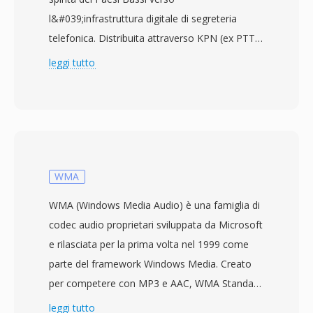
l&#039;infrastruttura digitale di segreteria
telefonica. Distribuita attraverso KPN (ex PTT
Telecom) a metà degli anni &#039;80, il
leggi tutto
formato memorizza dati vocali mono a una
frequenza di campionamento ristretta di 8 kHz,
privilegiando la compattezza del messaggio
rispetto all&#039;ampiezza sonora.
L&#039;audio viene compresso con una
variante proprietaria del companding
WMA
logaritmico simile alla codifica A-law europea,
WMA (Windows Media Audio) è una famiglia di
riducendo le registrazioni a circa 8 kbit/s
codec audio proprietari sviluppata da Microsoft
mantenendo il parlato intelligibile. Ogni file
e rilasciata per la prima volta nel 1999 come
presenta una piccola intestazione che identifica
parte del framework Windows Media. Creato
frequenza di campionamento, tipo di
per competere con MP3 e AAC, WMA Standard
compressione e metadati del messaggio,
utilizza la codifica percettiva per offrire quella
leggi tutto
facilitando l&#039;instradamento automatico