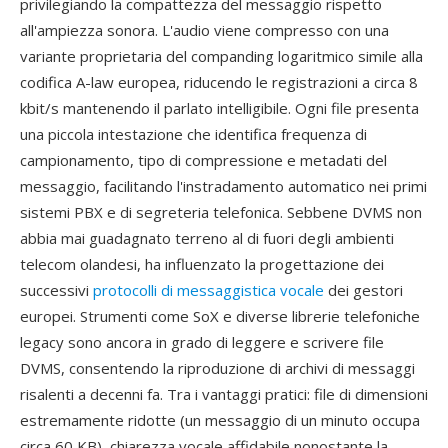
privilegiando la compattezza del messaggio rispetto
all'ampiezza sonora. L'audio viene compresso con una
variante proprietaria del companding logaritmico simile alla
codifica A-law europea, riducendo le registrazioni a circa 8
kbit/s mantenendo il parlato intelligibile. Ogni file presenta
una piccola intestazione che identifica frequenza di
campionamento, tipo di compressione e metadati del
messaggio, facilitando l'instradamento automatico nei primi
sistemi PBX e di segreteria telefonica. Sebbene DVMS non
abbia mai guadagnato terreno al di fuori degli ambienti
telecom olandesi, ha influenzato la progettazione dei
successivi
protocolli di messaggistica vocale
dei gestori
europei. Strumenti come SoX e diverse librerie telefoniche
legacy sono ancora in grado di leggere e scrivere file
DVMS, consentendo la riproduzione di archivi di messaggi
risalenti a decenni fa. Tra i vantaggi pratici: file di dimensioni
estremamente ridotte (un messaggio di un minuto occupa
circa 60 KB), chiarezza vocale affidabile nonostante la