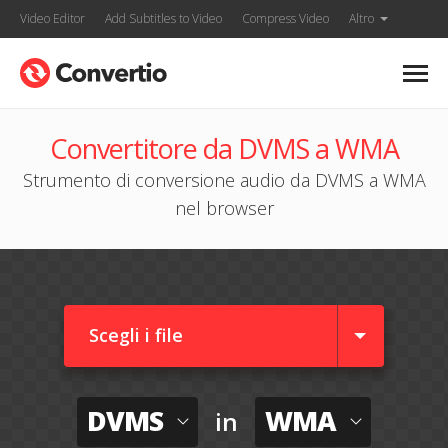
Video Editor
Add Subtitles to Video
Compress Video
Altro
Convertitore da DVMS a WMA
Strumento di conversione audio da DVMS a WMA
nel browser
Scegli i file
DVMS
WMA
in