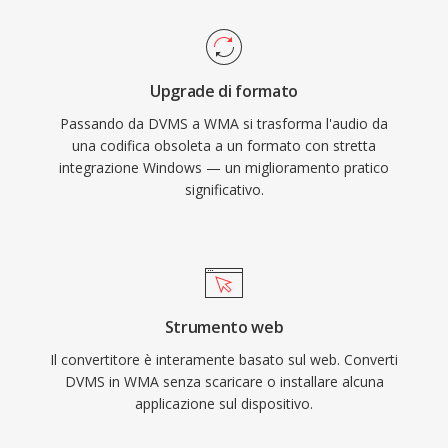
e decodifica sono gestite nativamente da
Windows, senza necessità di software di terze
parti per la riproduzione su qualsiasi macchina
Upgrade di formato
Windows. Il supporto multipiattaforma è
Passando da DVMS a WMA si trasforma l'audio da
migliorato grazie a librerie come FFmpeg e
una codifica obsoleta a un formato con stretta
GStreamer, sebbene WMA resti meno
integrazione Windows — un miglioramento pratico
universalmente compatibile rispetto a MP3 o
significativo.
AAC sui dispositivi non Microsoft. Il formato
compare ancora nelle librerie multimediali
legacy, anche se codec più recenti ne hanno
largamente preso il posto per streaming e uso
portatile.
Strumento web
Il convertitore è interamente basato sul web. Converti
DVMS in WMA senza scaricare o installare alcuna
applicazione sul dispositivo.