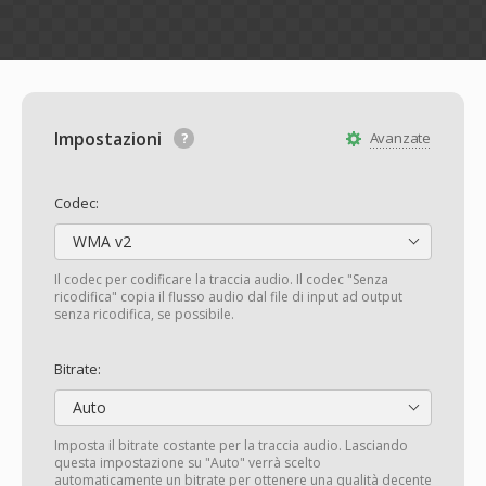
Impostazioni
Avanzate
Codec:
WMA v2
Il codec per codificare la traccia audio. Il codec "Senza
ricodifica" copia il flusso audio dal file di input ad output
senza ricodifica, se possibile.
Bitrate:
Auto
Imposta il bitrate costante per la traccia audio. Lasciando
questa impostazione su "Auto" verrà scelto
automaticamente un bitrate per ottenere una qualità decente