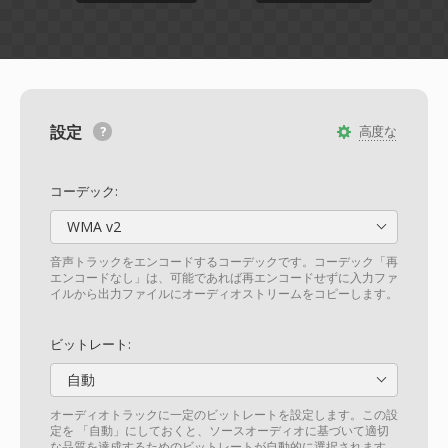
設定
高度な
コーデック:
WMA v2
音声トラックをエンコードするコーデックです。コーデック「再
エンコードなし」は、可能であれば再エンコードせずに入力ファ
イルから出力ファイルにオーディオストリームをコピーします。
ビットレート:
自動
オーディオトラックに一定のビットレートを設定します。この設
定を 「自動」にしておくと、ソースオーディオに基づいて適切
な品質を達成するためのビットレートが自動的に選択されます。