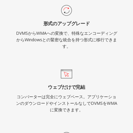
トウェアは不要です。クロスプラットフォームサ
ポートはFFmpegやGStreamerなどのライブラリ
を通じて改善されましたが、Microsoft以外のデ
形式のアップグレード
バイスではWMAはMP3やAACほど普遍的に互換
DVMSからWMAへの変換で、特殊なエンコーディング
性がありません。この形式はレガシーメディアラ
からWindowsとの緊密な統合を持つ形式に移行できま
イブラリにまだ見られますが、ストリーミングや
す。
ポータブル使用には新しいコーデックが大部分で
取って代わっています。
ウェブだけで完結
コンバーターは完全にウェブベース。アプリケーショ
ンのダウンロードやインストールなしでDVMSをWMA
に変換できます。