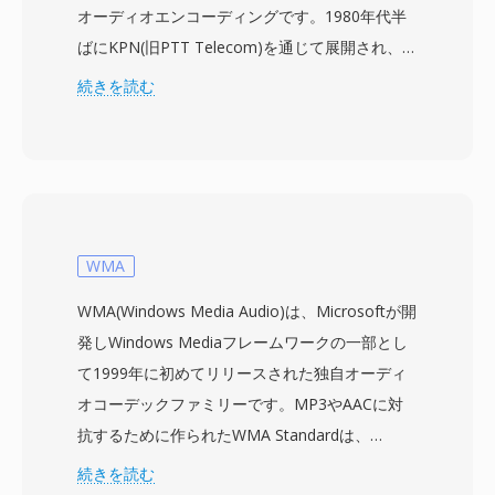
オーディオエンコーディングです。1980年代半
ばにKPN(旧PTT Telecom)を通じて展開され、こ
の形式はモノラルの音声データを狭い8 kHzサン
続きを読む
プルレートで保存し、音の広がりよりもコンパク
トなメッセージサイズを優先しています。オーデ
ィオは欧州のA-lawエンコーディングに類似した
対数コンパンディングの独自バリアントで圧縮さ
れ、音声の明瞭性を維持しながら約8 kbit/sに抑
えます。各ファイルにはサンプルレート、圧縮タ
WMA
イプ、メッセージメタデータを識別する小さなヘ
WMA(Windows Media Audio)は、Microsoftが開
ッダーがあり、初期のPBXやボイスメールシステ
発しWindows Mediaフレームワークの一部とし
ムでの自動ルーティングを簡単にしました。
て1999年に初めてリリースされた独自オーディ
DVMSはオランダのテレコム界の外では普及しま
オコーデックファミリーです。MP3やAACに対
せんでしたが、欧州のキャリアが後のボイスメッ
抗するために作られたWMA Standardは、
セージングプロトコルを設計する方法に影響を与
Microsoftが64 kbpsという低いビットレートで
続きを読む
えました。SoXやいくつかのレガシーテレフォニ