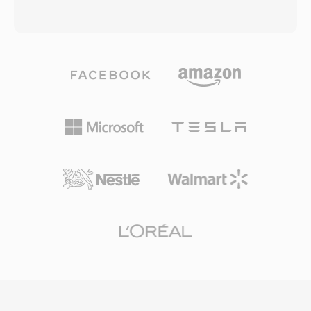
CD品質に近い音質を実現すると主張した知覚コ
ーライブラリは依然としてDVMSファイルの読み
ーディングを使用します — MP3が同等の結果を
書きが可能で、数十年前のメッセージのアーカイ
得るために通常必要とするデータレートの約半分
ブ再生を可能にしています。実用的な利点とし
です。コーデックファミリーはサラウンドサウン
て、極めて小さなファイルサイズ(1分間のメッセ
ドとハイレゾオーディオ用のWMA
ージが約60 KB)、積極的な圧縮にもかかわらず
Professional、ビットパーフェクトなアーカイブ
信頼性の高い音声の明瞭さ、そしてプログラムで
圧縮用のWMA Lossless、非常に低いビットレー
簡単に解析できるシンプルなコンテナレイアウト
トでの音声コンテンツに最適化されたWMA
があります。
Voiceへと拡大しました。Windows、Windows
Media Player、Zuneエコシステムとの深い統合
により、2000年代を通じてWMAに強力な配布上
の優位性を与え、デジタル著作権管理(DRM)サポ
ートはその時代のオンライン音楽ストアにとって
魅力的でした。エンコーディングとデコーディン
グはWindowsでネイティブに処理され、
Windowsマシンでの再生にサードパーティソフ