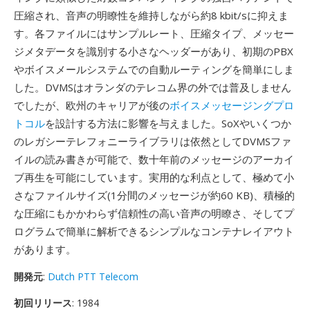
圧縮され、音声の明瞭性を維持しながら約8 kbit/sに抑えま
す。各ファイルにはサンプルレート、圧縮タイプ、メッセー
ジメタデータを識別する小さなヘッダーがあり、初期のPBX
やボイスメールシステムでの自動ルーティングを簡単にしま
した。DVMSはオランダのテレコム界の外では普及しません
でしたが、欧州のキャリアが後の
ボイスメッセージングプロ
トコル
を設計する方法に影響を与えました。SoXやいくつか
のレガシーテレフォニーライブラリは依然としてDVMSファ
イルの読み書きが可能で、数十年前のメッセージのアーカイ
ブ再生を可能にしています。実用的な利点として、極めて小
さなファイルサイズ(1分間のメッセージが約60 KB)、積極的
な圧縮にもかかわらず信頼性の高い音声の明瞭さ、そしてプ
ログラムで簡単に解析できるシンプルなコンテナレイアウト
があります。
開発元
:
Dutch PTT Telecom
初回リリース
: 1984