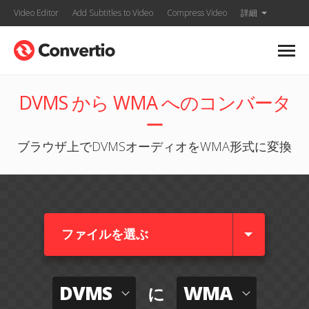
Video Editor
Add Subtitles to Video
Compress Video
詳細
DVMS から WMA へのコンバータ
ー
ブラウザ上でDVMSオーディオをWMA形式に変換
ファイルを選ぶ
DVMS
WMA
に