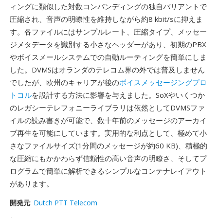
ィングに類似した対数コンパンディングの独自バリアントで
圧縮され、音声の明瞭性を維持しながら約8 kbit/sに抑えま
す。各ファイルにはサンプルレート、圧縮タイプ、メッセー
ジメタデータを識別する小さなヘッダーがあり、初期のPBX
やボイスメールシステムでの自動ルーティングを簡単にしま
した。DVMSはオランダのテレコム界の外では普及しません
でしたが、欧州のキャリアが後の
ボイスメッセージングプロ
トコル
を設計する方法に影響を与えました。SoXやいくつか
のレガシーテレフォニーライブラリは依然としてDVMSファ
イルの読み書きが可能で、数十年前のメッセージのアーカイ
ブ再生を可能にしています。実用的な利点として、極めて小
さなファイルサイズ(1分間のメッセージが約60 KB)、積極的
な圧縮にもかかわらず信頼性の高い音声の明瞭さ、そしてプ
ログラムで簡単に解析できるシンプルなコンテナレイアウト
があります。
開発元
:
Dutch PTT Telecom