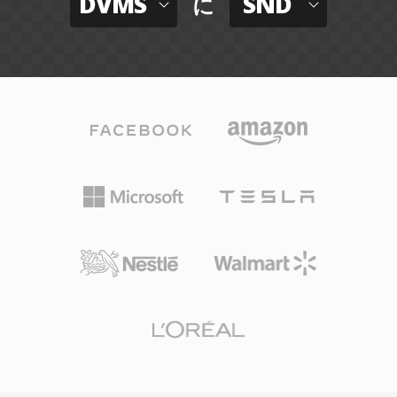
DVMS
SND
に