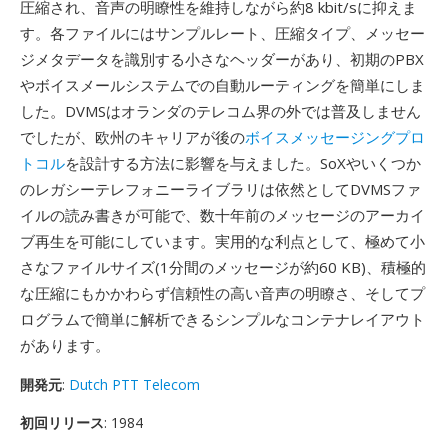
圧縮され、音声の明瞭性を維持しながら約8 kbit/sに抑えま
す。各ファイルにはサンプルレート、圧縮タイプ、メッセー
ジメタデータを識別する小さなヘッダーがあり、初期のPBX
やボイスメールシステムでの自動ルーティングを簡単にしま
した。DVMSはオランダのテレコム界の外では普及しません
でしたが、欧州のキャリアが後の
ボイスメッセージングプロ
トコル
を設計する方法に影響を与えました。SoXやいくつか
のレガシーテレフォニーライブラリは依然としてDVMSファ
イルの読み書きが可能で、数十年前のメッセージのアーカイ
ブ再生を可能にしています。実用的な利点として、極めて小
さなファイルサイズ(1分間のメッセージが約60 KB)、積極的
な圧縮にもかかわらず信頼性の高い音声の明瞭さ、そしてプ
ログラムで簡単に解析できるシンプルなコンテナレイアウト
があります。
開発元
:
Dutch PTT Telecom
初回リリース
: 1984