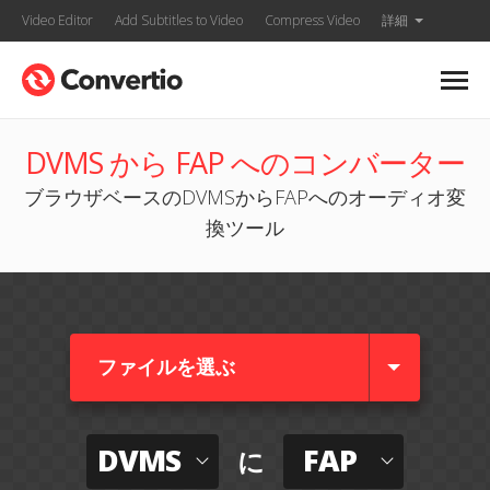
Video Editor
Add Subtitles to Video
Compress Video
詳細
DVMS から FAP へのコンバーター
ブラウザベースのDVMSからFAPへのオーディオ変
換ツール
ファイルを選ぶ
DVMS
FAP
に