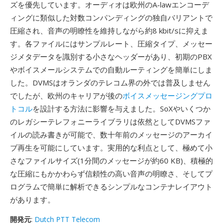
ズを優先しています。オーディオは欧州のA-lawエンコーデ
ィングに類似した対数コンパンディングの独自バリアントで
圧縮され、音声の明瞭性を維持しながら約8 kbit/sに抑えま
す。各ファイルにはサンプルレート、圧縮タイプ、メッセー
ジメタデータを識別する小さなヘッダーがあり、初期のPBX
やボイスメールシステムでの自動ルーティングを簡単にしま
した。DVMSはオランダのテレコム界の外では普及しません
でしたが、欧州のキャリアが後の
ボイスメッセージングプロ
トコル
を設計する方法に影響を与えました。SoXやいくつか
のレガシーテレフォニーライブラリは依然としてDVMSファ
イルの読み書きが可能で、数十年前のメッセージのアーカイ
ブ再生を可能にしています。実用的な利点として、極めて小
さなファイルサイズ(1分間のメッセージが約60 KB)、積極的
な圧縮にもかかわらず信頼性の高い音声の明瞭さ、そしてプ
ログラムで簡単に解析できるシンプルなコンテナレイアウト
があります。
開発元
:
Dutch PTT Telecom