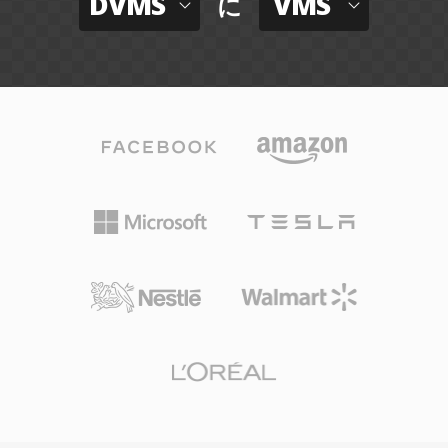
DVMS
VMS
に