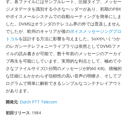
す。各ファイルにはサンプルレート、圧縮タイプ、メッセー
ジメタデータを識別する小さなヘッダーがあり、初期のPBX
やボイスメールシステムでの自動ルーティングを簡単にしま
した。DVMSはオランダのテレコム界の外では普及しません
でしたが、欧州のキャリアが後の
ボイスメッセージングプロ
トコル
を設計する方法に影響を与えました。SoXやいくつか
のレガシーテレフォニーライブラリは依然としてDVMSファ
イルの読み書きが可能で、数十年前のメッセージのアーカイ
ブ再生を可能にしています。実用的な利点として、極めて小
さなファイルサイズ(1分間のメッセージが約60 KB)、積極的
な圧縮にもかかわらず信頼性の高い音声の明瞭さ、そしてプ
ログラムで簡単に解析できるシンプルなコンテナレイアウト
があります。
開発元
:
Dutch PTT Telecom
初回リリース
: 1984