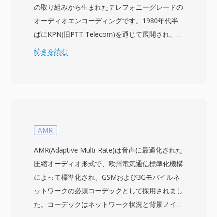
の取り組みから生まれたテレフォニーグレードの
オーディオエンコーディングです。1980年代半
ばにKPN(旧PTT Telecom)を通じて展開され、こ
の形式はモノラルの音声データを狭い8 kHzサン
続きを読む
プルレートで保存し、音の広がりよりもコンパク
トなメッセージサイズを優先しています。オーデ
ィオは欧州のA-lawエンコーディングに類似した
対数コンパンディングの独自バリアントで圧縮さ
れ、音声の明瞭性を維持しながら約8 kbit/sに抑
えます。各ファイルにはサンプルレート、圧縮タ
AMR
イプ、メッセージメタデータを識別する小さなヘ
AMR(Adaptive Multi-Rate)は音声に最適化された
ッダーがあり、初期のPBXやボイスメールシステ
圧縮オーディオ形式で、欧州電気通信標準化機構
ムでの自動ルーティングを簡単にしました。
によって標準化され、GSMおよび3Gモバイルネ
DVMSはオランダのテレコム界の外では普及しま
ットワークの必須コーデックとして採用されまし
せんでしたが、欧州のキャリアが後のボイスメッ
た。コーデックはネットワーク状況と背景ノイズ
セージングプロトコルを設計する方法に影響を与