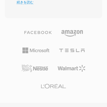
レベルに応じて、4.75から12.2 kbpsまでの8つの
続きを読む
えました。SoXやいくつかのレガシーテレフォニ
ビットレート間を動的に切り替えます。リンク品
ーライブラリは依然としてDVMSファイルの読み
質が低下すると、エンコーダーはより低いレート
書きが可能で、数十年前のメッセージのアーカイ
に移行し、わずかな明瞭さと引き換えに伝送の信
ブ再生を可能にしています。実用的な利点とし
頼性を確保します。この適応メカニズムは3GPP
て、極めて小さなファイルサイズ(1分間のメッセ
仕様で定義されており、数十億回のモバイル通話
ージが約60 KB)、積極的な圧縮にもかかわらず
で使用される世界で最も広く展開されている音声
信頼性の高い音声の明瞭さ、そしてプログラムで
コーデックの一つです。主な利点は圧縮効率です
簡単に解析できるシンプルなコンテナレイアウト
— 12.2 kbpsでのAMRオーディオ1分間はわずか
があります。
約90 KBで、帯域幅が制限されたネットワークで
のボイスメモ、ボイスメール、MMSに実用的で
す。もう一つの利点は、音声アクティビティ検出
とコンフォートノイズ生成が組み込まれており、
無音時の伝送を削減します。AMRはその狭い帯
域幅(300-3400 Hz)のため音楽には不向きです
が、厳しいネットワーク条件下での明瞭な音声配