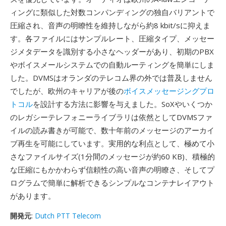
ィングに類似した対数コンパンディングの独自バリアントで
圧縮され、音声の明瞭性を維持しながら約8 kbit/sに抑えま
す。各ファイルにはサンプルレート、圧縮タイプ、メッセー
ジメタデータを識別する小さなヘッダーがあり、初期のPBX
やボイスメールシステムでの自動ルーティングを簡単にしま
した。DVMSはオランダのテレコム界の外では普及しません
でしたが、欧州のキャリアが後の
ボイスメッセージングプロ
トコル
を設計する方法に影響を与えました。SoXやいくつか
のレガシーテレフォニーライブラリは依然としてDVMSファ
イルの読み書きが可能で、数十年前のメッセージのアーカイ
ブ再生を可能にしています。実用的な利点として、極めて小
さなファイルサイズ(1分間のメッセージが約60 KB)、積極的
な圧縮にもかかわらず信頼性の高い音声の明瞭さ、そしてプ
ログラムで簡単に解析できるシンプルなコンテナレイアウト
があります。
開発元
:
Dutch PTT Telecom