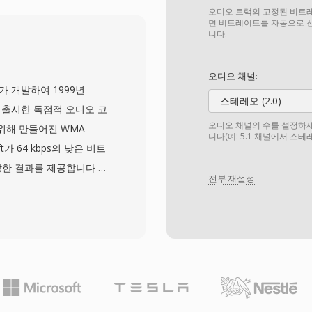
동화된 라우팅을 간편하게
오디오 트랙의 고정된 비트레
야 밖에서는 보급되지 않았
면 비트레이트를 자동으로 
니다.
 프로토콜을 설계하는 데
화 통신 라이브러리가
오디오 채널:
 년 된 메시지의 아카이브
oft가 개발하여 1999년
 매우 작은 파일 크기(1
스테레오 (2.0)
음 출시한 독점적 오디오 코
 불구한 안정적인 음성 선명
오디오 채널의 수를 설정하세
 위해 만들어진 WMA
니다(예: 5.1 채널에서 스
간단한 컨테이너 레이아웃이
t가 64 kbps의 낮은 비트
장한 결과를 제공합니다 —
전부 재설정
요로 하는 데이터 레이트의
운드와 고해상도 오디오를
확한 보관 압축을 위한 WMA
성 콘텐츠에 최적화된 WMA
edia Player, Zune 생
WMA에 강력한 배포 이점
 지원은 당시 온라인 음악