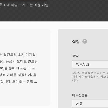
GB 최대 파일 크기 또는
회원 가입
설정
em)는 네덜란드의 초기 디지털
코덱:
통신 등급의 오디오 인코딩
WMA v2
com)을 통해 배포된 이 포
오디오 트랙을 인코딩하는 코
성 데이터를 저장하여, 음
경우 재인코딩을 하지 않고
니다.
니다. 오디오는 유럽 A-
형으로 압축되어, 음성 명료
입니다. 각 파일은 샘플레이
비트전송률:
하는 작은 헤더를 포함하여
자동