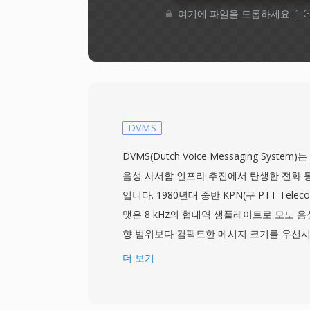
여기에 파일을 드롭하세요. 1 
DVMS
DVMS(Dutch Voice Messaging Syst
음성 사서함 인프라 추진에서 탄생한 전화 
입니다. 1980년대 중반 KPN(구 PTT Tele
맷은 8 kHz의 협대역 샘플레이트로 모노 음
향 범위보다 컴팩트한 메시지 크기를 우선시합
law 인코딩과 유사한 독점적 대수 압신 변
더 보기
도를 유지하면서 약 8 kbit/s로 녹음을 줄
트, 압축 유형, 메시지 메타데이터를 식별