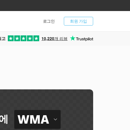
로그인
회원 가입
최고
10,220
개 리뷰
WMA
에