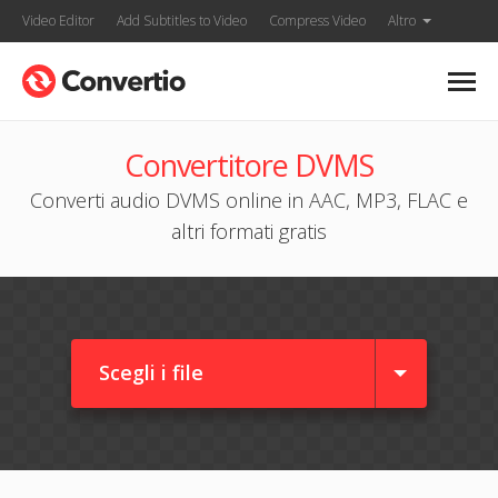
Video Editor
Add Subtitles to Video
Compress Video
Altro
Convertitore DVMS
Converti audio DVMS online in AAC, MP3, FLAC e
altri formati gratis
Scegli i file