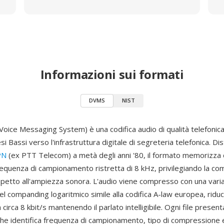
Informazioni sui formati
DVMS
NIST
oice Messaging System) è una codifica audio di qualità telefonica
si Bassi verso l'infrastruttura digitale di segreteria telefonica. Dis
PN
(ex PTT Telecom) a metà degli anni '80, il formato memorizza d
equenza di campionamento ristretta di 8 kHz, privilegiando la co
petto all'ampiezza sonora. L'audio viene compresso con una vari
el companding logaritmico simile alla codifica A-law europea, ridu
 circa 8 kbit/s mantenendo il parlato intelligibile. Ogni file present
che identifica frequenza di campionamento, tipo di compressione 