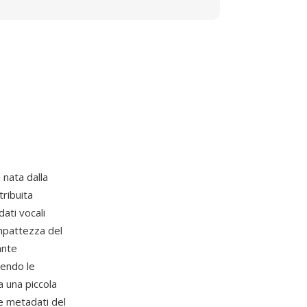
 nata dalla
tribuita
ati vocali
mpattezza del
ante
cendo le
a una piccola
e metadati del