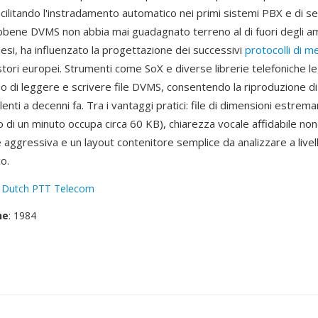
cilitando l'instradamento automatico nei primi sistemi PBX e di s
ebbene DVMS non abbia mai guadagnato terreno al di fuori degli a
esi, ha influenzato la progettazione dei successivi
protocolli di m
tori europei. Strumenti come SoX e diverse librerie telefoniche l
o di leggere e scrivere file DVMS, consentendo la riproduzione di 
enti a decenni fa. Tra i vantaggi pratici: file di dimensioni estre
 di un minuto occupa circa 60 KB), chiarezza vocale affidabile non
aggressiva e un layout contenitore semplice da analizzare a livel
o.
:
Dutch PTT Telecom
ne
: 1984