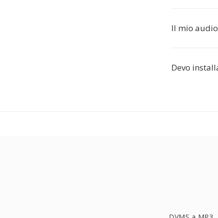
Il mio audi
Devo instal
DVMS a MP3