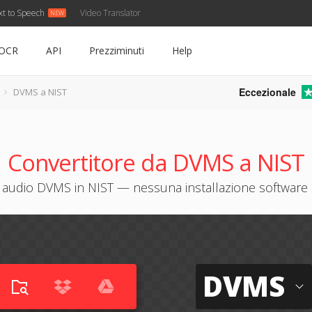
xt to Speech
Video Translator
OCR
API
Prezziminuti
Help
Eccezionale
DVMS a NIST
Convertitore da DVMS a NIST
 audio DVMS in NIST — nessuna installazione software 
DVMS