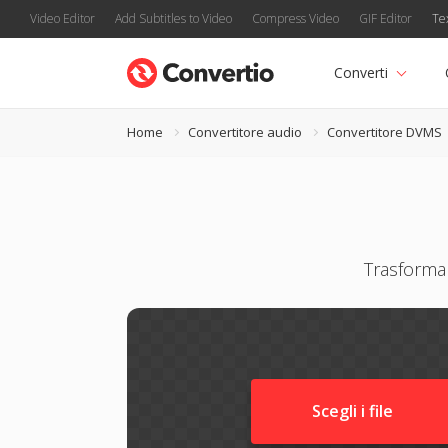
Video Editor
Add Subtitles to Video
Compress Video
GIF Editor
Te
Converti
Home
Convertitore audio
Convertitore DVMS
Trasforma
Scegli i file