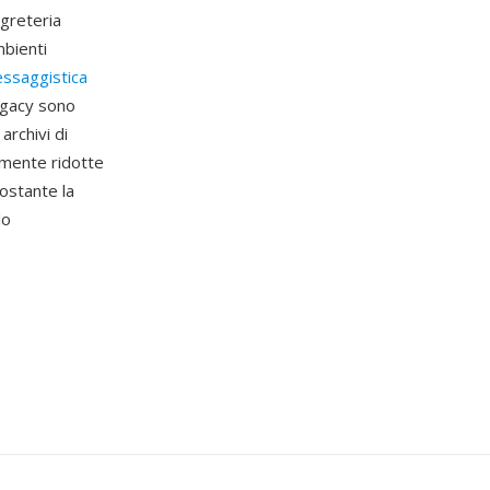
egreteria
mbienti
essaggistica
egacy sono
archivi di
mamente ridotte
ostante la
lo