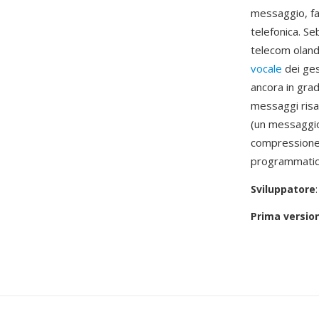
messaggio, fa
telefonica. S
telecom oland
vocale
dei ges
ancora in grad
messaggi risal
(un messaggio
compressione 
programmatic
Sviluppatore
Prima versio