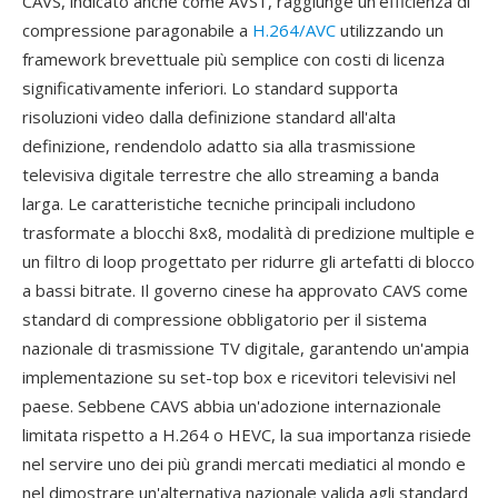
CAVS, indicato anche come AVS1, raggiunge un'efficienza di
compressione paragonabile a
H.264/AVC
utilizzando un
framework brevettuale più semplice con costi di licenza
significativamente inferiori. Lo standard supporta
risoluzioni video dalla definizione standard all'alta
definizione, rendendolo adatto sia alla trasmissione
televisiva digitale terrestre che allo streaming a banda
larga. Le caratteristiche tecniche principali includono
trasformate a blocchi 8x8, modalità di predizione multiple e
un filtro di loop progettato per ridurre gli artefatti di blocco
a bassi bitrate. Il governo cinese ha approvato CAVS come
standard di compressione obbligatorio per il sistema
nazionale di trasmissione TV digitale, garantendo un'ampia
implementazione su set-top box e ricevitori televisivi nel
paese. Sebbene CAVS abbia un'adozione internazionale
limitata rispetto a H.264 o HEVC, la sua importanza risiede
nel servire uno dei più grandi mercati mediatici al mondo e
nel dimostrare un'alternativa nazionale valida agli standard