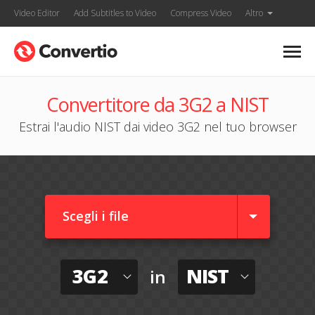
Video Editor
Add Subtitles to Video
Compress Video
Altro
Convertitore da 3G2 a NIST
Estrai l'audio NIST dai video 3G2 nel tuo browser
Scegli i file
3G2
NIST
in