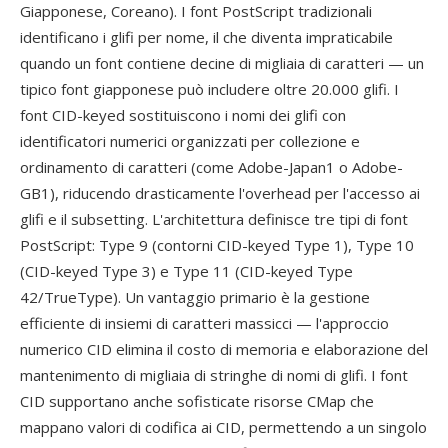
Giapponese, Coreano). I font PostScript tradizionali
identificano i glifi per nome, il che diventa impraticabile
quando un font contiene decine di migliaia di caratteri — un
tipico font giapponese può includere oltre 20.000 glifi. I
font CID-keyed sostituiscono i nomi dei glifi con
identificatori numerici organizzati per collezione e
ordinamento di caratteri (come Adobe-Japan1 o Adobe-
GB1), riducendo drasticamente l'overhead per l'accesso ai
glifi e il subsetting. L'architettura definisce tre tipi di font
PostScript: Type 9 (contorni CID-keyed Type 1), Type 10
(CID-keyed Type 3) e Type 11 (CID-keyed Type
42/TrueType). Un vantaggio primario è la gestione
efficiente di insiemi di caratteri massicci — l'approccio
numerico CID elimina il costo di memoria e elaborazione del
mantenimento di migliaia di stringhe di nomi di glifi. I font
CID supportano anche sofisticate risorse CMap che
mappano valori di codifica ai CID, permettendo a un singolo