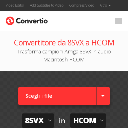
Video Editor
Add Subtitles to Video
Compress Video
Altro
Convertitore da 8SVX a HCOM
Trasforma campioni Amiga 8SVX in audio
Macintosh HCOM
Scegli i file
8SVX
HCOM
in