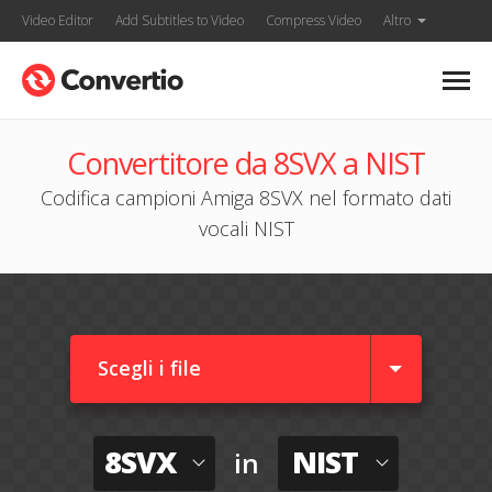
Video Editor
Add Subtitles to Video
Compress Video
Altro
Convertitore da 8SVX a NIST
Codifica campioni Amiga 8SVX nel formato dati
vocali NIST
Scegli i file
8SVX
NIST
in