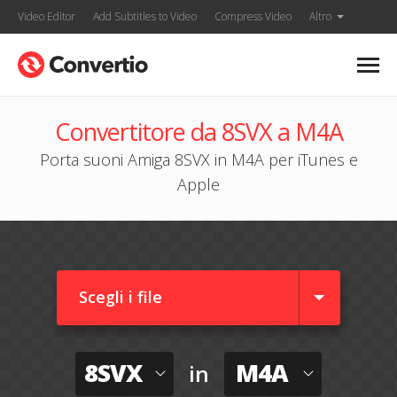
Video Editor
Add Subtitles to Video
Compress Video
Altro
Convertitore da 8SVX a M4A
Porta suoni Amiga 8SVX in M4A per iTunes e
Apple
Scegli i file
8SVX
M4A
in