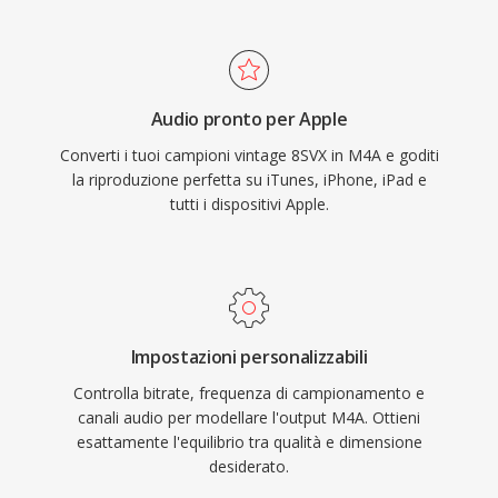
Apple è trasparente — iTunes, Apple Music,
iPhone, iPad e macOS gestiscono M4A
nativamente — mentre il supporto di terze
parti comprende VLC, foobar2000, Android e la
Audio pronto per Apple
maggior parte dei sistemi di infotainment
Converti i tuoi campioni vintage 8SVX in M4A e goditi
automobilistici. Tre benefici tangibili
la riproduzione perfetta su iTunes, iPhone, iPad e
definiscono il formato: efficienza di codifica
tutti i dispositivi Apple.
superiore rispetto ai codec lossy precedenti,
metadati ricchi attraverso la struttura di atomi
MP4 (copertine, capitoli, testi) e flessibilità
dual-mode che serve sia flussi di lavoro lossy
che lossless.
Impostazioni personalizzabili
Controlla bitrate, frequenza di campionamento e
canali audio per modellare l'output M4A. Ottieni
esattamente l'equilibrio tra qualità e dimensione
desiderato.