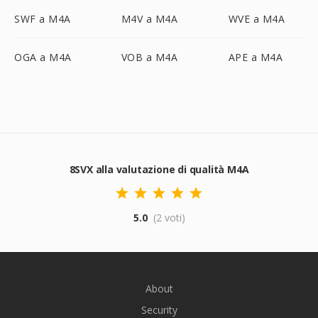
SWF a M4A
M4V a M4A
WVE a M4A
OGA a M4A
VOB a M4A
APE a M4A
8SVX alla valutazione di qualità M4A
5.0
(2 voti)
About
Security