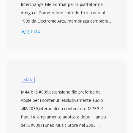
Interchange File Format per la piattaforma
Amiga di Commodore. Introdotto intorno al
1985 da Electronic Arts, memorizza campioni
audio a 8 bit con compressione delta Fibonacci
leggi tutto
opzionale per ridurre le dimensioni dei file. I dati
sono organizzati in chunk IFF — un chunk
VHDR per le informazioni di intestazione
(frequenza di campionamento, numero di
ottave, tipo di compressione) e un chunk
BODY contenente i dati audio effettivi. 8SVX ha
M4A
alimentato tutto, dagli effetti sonori nei
M4A è l&#039;estensione file preferita da
videogiochi alla musica campionata nei
Apple per i contenuti esclusivamente audio
software tracker dell&#039;ecosistema Amiga.
all&#039;interno di un contenitore MPEG-4
Un vantaggio chiave risiede nella sua
Part 14, ampiamente adottata dopo il lancio
architettura a chunk estremamente semplice,
dell&#039;iTunes Music Store nel 2003.
che rende analisi e generazione notevolmente