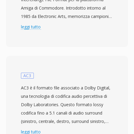
Amiga di Commodore. Introdotto intorno al
1985 da Electronic Arts, memorizza campioni
audio a 8 bit con compressione delta Fibonacci
leggi tutto
opzionale per ridurre le dimensioni dei file. I dati
sono organizzati in chunk IFF — un chunk
VHDR per le informazioni di intestazione
(frequenza di campionamento, numero di
ottave, tipo di compressione) e un chunk
BODY contenente i dati audio effettivi. 8SVX ha
AC3
alimentato tutto, dagli effetti sonori nei
AC3 è il formato file associato a Dolby Digital,
videogiochi alla musica campionata nei
una tecnologia di codifica audio percettiva di
software tracker dell&#039;ecosistema Amiga.
Dolby Laboratories. Questo formato lossy
Un vantaggio chiave risiede nella sua
codifica fino a 5.1 canali di audio surround
architettura a chunk estremamente semplice,
(sinistro, centrale, destro, surround sinistro,
che rende analisi e generazione notevolmente
surround destro e LFE) in un flusso di bit
leggi tutto
facili rispetto ai contenitori moderni. Un altro