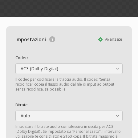
Impostazioni
Avanzate
Codec:
AC3 (Dolby Digital)
Il codec per codificare la traccia audio. Il codec "Senza
ricodifica" copia il flusso audio dal file di input ad output
senza ricodifica, se possibile.
Bitrate:
Auto
Impostare il bitrate audio complessivo in uscita per AC3
(Dolby Digital) . Se impostato su "Personalizzato", l'intervallo
utilizzabile (e consigliato) è ≥160 kbps. Il bitrate massimo è