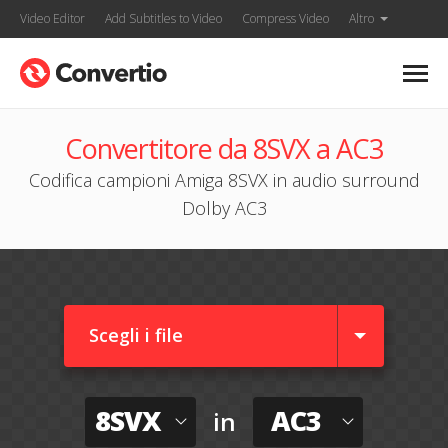
Video Editor
Add Subtitles to Video
Compress Video
Altro
Convertitore da 8SVX a AC3
Codifica campioni Amiga 8SVX in audio surround
Dolby AC3
Scegli i file
8SVX
AC3
in