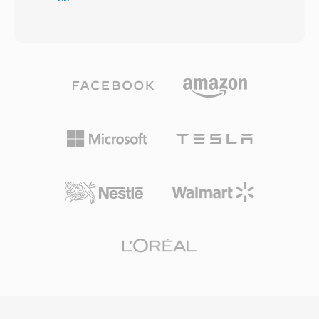
tipicamente compreso tra 192 e 640 kbps.
punto di forza è il supporto nativo per campioni
L&#039;algoritmo applica una trasformata
singoli, regioni di loop e definizioni di strumenti
discreta del coseno modificata con analisi
multi-ottava all&#039;interno di un unico file,
psicoacustica per scartare le informazioni
caratteristica preziosa per la produzione
audio al di sotto della soglia di percezione
musicale dell&#039;epoca. Sebbene la
umana, producendo file compatti senza perdite
piattaforma Amiga sia uscita dall&#039;uso
di qualità evidenti. AC3 è diventato lo standard
comune, i file 8SVX restano importanti per gli
audio obbligatorio per il DVD-Video ed è
appassionati di retrocomputing e gli archivisti
ampiamente utilizzato nei dischi Blu-ray, nelle
impegnati nella conservazione di software e
trasmissioni televisive digitali (ATSC) e nello
contenuti audio classici.
streaming. Un vantaggio primario è la capacità
surround multicanale, che porta l&#039;audio
spaziale cinematografico nei sistemi home
theater. Il formato mantiene inoltre
un&#039;eccellente chiarezza dei dialoghi
grazie al canale centrale dedicato, ideale per