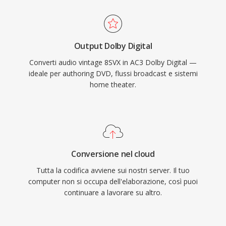
contenuti cinematografici e televisivi.
L&#039;ampio supporto hardware nei
ricevitori, TV e set-top box garantisce una
Output Dolby Digital
riproduzione affidabile di AC3 su
Converti audio vintage 8SVX in AC3 Dolby Digital —
un&#039;enorme base installata di elettronica
ideale per authoring DVD, flussi broadcast e sistemi
di consumo.
home theater.
Conversione nel cloud
Tutta la codifica avviene sui nostri server. Il tuo
computer non si occupa dell'elaborazione, così puoi
continuare a lavorare su altro.