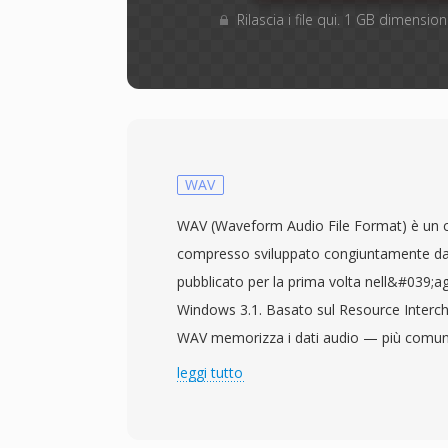
Rilascia i file qui. 1 GB dimensi
WAV
WAV (Waveform Audio File Format) è un 
compresso sviluppato congiuntamente da
pubblicato per la prima volta nell&#039;
Windows 3.1. Basato sul Resource Interch
WAV memorizza i dati audio — più com
modulazione di codice a impulsi lineare 
leggi tutto
metadati che descrivono frequenza di c
profondità di bit e numero di canali. Quest