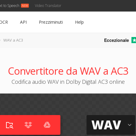
xt to Speech
Video Translator
OCR
API
Prezziminuti
Help
Eccezionale
WAV a AC3
Convertitore da WAV a AC3
Codifica audio WAV in Dolby Digital AC3 online
WAV