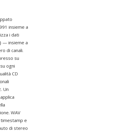
uppato
1991 insieme a
za i dati
) — insieme a
o di canali.
mpresso su
su ogni
ualità CD
onali
z. Un
applica
lla
zione. WAV
 timestamp e
nuto di stereo