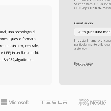
39;audio non compresso
Impostare il bitrate audio 
Se impostato su "Personalizz
 universalmente
≥160 kbps. Il bitrate mas
erativo, editor audio e
n qualità CD utilizzano
Canali audio:
 i flussi di lavoro
ital, una tecnologia di
Auto (Nessuna modi
ioni a 24 o 32 bit float
tories. Questo formato
Imposta il numero di cana
 fondamentale è la
particolarmente utile quan
rround (sinistro, centrale,
a stereo).
dard non applica
e LFE) in un flusso di bit
na rappresentazione
. L&#039;algoritmo
e, rendendolo la scelta
Resetta tutto
no modificata con analisi
 WAV supporta anche
audio al di sotto della
O e BWF, consentendo
ile compatti senza
omesso principale è la
o lo standard audio
 in qualità CD occupa
ente utilizzato nei
 impone un limite di 4
 digitali (ATSC) e nello
acità surround