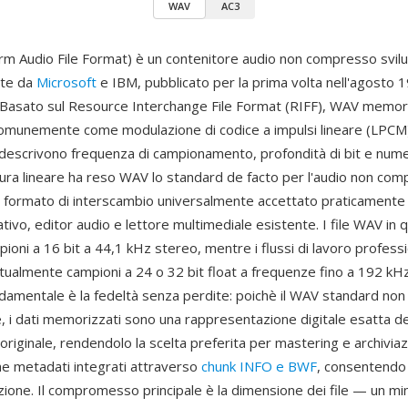
WAV
AC3
 Audio File Format) è un contenitore audio non compresso svil
te da
Microsoft
e IBM, pubblicato per la prima volta nell'agosto 
Basato sul Resource Interchange File Format (RIFF), WAV memoriz
omunemente come modulazione di codice a impulsi lineare (LPCM
descrivono frequenza di campionamento, profondità di bit e numer
ura lineare ha reso WAV lo standard de facto per l'audio non co
formato di interscambio universalmente accettato praticamente 
ivo, editor audio e lettore multimediale esistente. I file WAV in q
pioni a 16 bit a 44,1 kHz stereo, mentre i flussi di lavoro professi
tualmente campioni a 24 o 32 bit float a frequenze fino a 192 kH
damentale è la fedeltà senza perdite: poichè il WAV standard non 
 i dati memorizzati sono una rappresentazione digitale esatta de
originale, rendendolo la scelta preferita per mastering e archivia
e metadati integrati attraverso
chunk INFO e BWF
, consentendo
zione. Il compromesso principale è la dimensione dei file — un mi