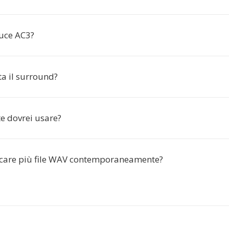
uce AC3?
a il surround?
e dovrei usare?
icare più file WAV contemporaneamente?