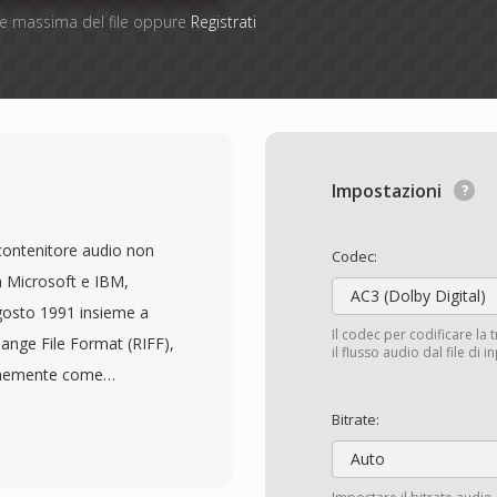
one massima del file oppure
Registrati
Impostazioni
contenitore audio non
Codec:
 Microsoft e IBM,
AC3 (Dolby Digital)
agosto 1991 insieme a
Il codec per codificare la 
ange File Format (RIFF),
il flusso audio dal file di 
unemente come
(LPCM) — insieme a
Bitrate:
ampionamento,
Auto
a struttura lineare ha