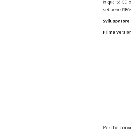
in qualità CD 
sebbene RF64 
Sviluppatore
Prima versio
Perché conv