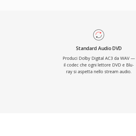
multicanale, che porta l&#039;audio spazi
sistemi home theater. Il formato mantiene
un&#039;eccellente chiarezza dei dialoghi 
dedicato, ideale per contenuti cinematografi
L&#039;ampio supporto hardware nei ricev
garantisce una riproduzione affidabile d
Standard Audio DVD
base installata di elettronica di consumo.
Produci Dolby Digital AC3 da WAV —
il codec che ogni lettore DVD e Blu-
ray si aspetta nello stream audio.