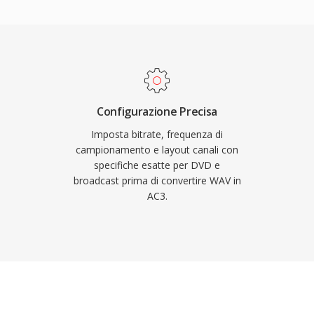
ale cinematografico nei
 inoltre
grazie al canale centrale
ci e televisivi.
itori, TV e set-top box
i AC3 su un&#039;enorme
Configurazione Precisa
Imposta bitrate, frequenza di
campionamento e layout canali con
specifiche esatte per DVD e
broadcast prima di convertire WAV in
AC3.