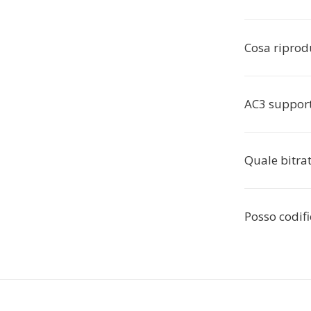
Cosa riprod
AC3 support
Quale bitrat
Posso codif