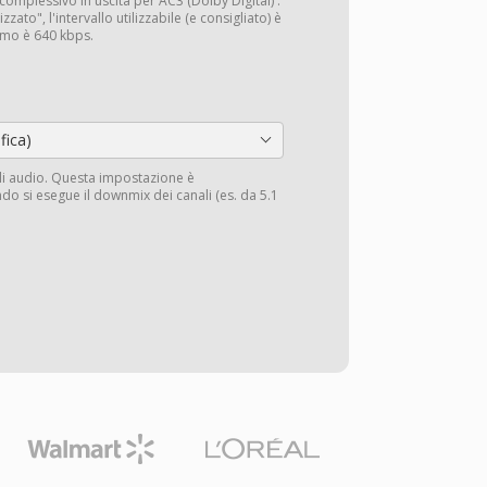
complessivo in uscita per AC3 (Dolby Digital) .
ato", l'intervallo utilizzabile (e consigliato) è
simo è 640 kbps.
fica)
li audio. Questa impostazione è
do si esegue il downmix dei canali (es. da 5.1