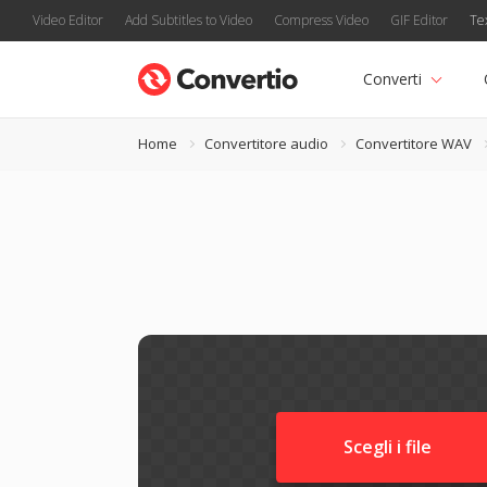
Video Editor
Add Subtitles to Video
Compress Video
GIF Editor
Te
Converti
Home
Convertitore audio
Convertitore WAV
Scegli i file