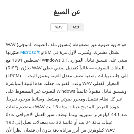
عن الصيغ
WAV
AC3
WAV (تنسيق ملف الصوت الموجي) هو حاوية صوتية غير مضغوطة
وIBM بشكل مشترك، ونُشرت لأول مرة في
Microsoft
طوّرتها
أغسطس 1991 مع Windows 3.1. مبني على تنسيق تبادل الموارد
(RIFF)، يخزّن WAV البيانات الصوتية — غالباً كتعديل نبضي خطي
(LPCM) — إلى جانب بيانات وصفية تصف معدل العينة وعمق البت
وعدد القنوات. جعلت هذه البنية المباشرة WAV المعيار الفعلي
للصوت غير المضغوط على Windows وتنسيق تبادل مقبولاً عالمياً
عبر كل نظام تشغيل ومحرر صوتي ومشغل وسائط موجود تقريباً.
تستخدم ملفات WAV بجودة القرص المدمج عينات بدقة 16 بت
عند 44.1 كيلوهرتز ستيريو، بينما توظف سير العمل الاحترافي عادةً
عينات بدقة 24 بت أو عائمة 32 بت بمعدلات تصل إلى 192
كيلوهرتز. من أبرز مزاياه دقة بدون أي فقدان: نظراً لأن WAV