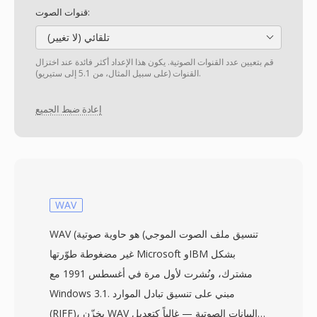
قنوات الصوت:
تلقائي (لا تغيير)
قم بتعيين عدد القنوات الصوتية. يكون هذا الإعداد أكثر فائدة عند اختزال
القنوات (على سبيل المثال، من 5.1 إلى ستيريو).
إعادة ضبط الجميع
WAV
WAV (تنسيق ملف الصوت الموجي) هو حاوية صوتية
غير مضغوطة طوّرتها Microsoft وIBM بشكل
مشترك، ونُشرت لأول مرة في أغسطس 1991 مع
Windows 3.1. مبني على تنسيق تبادل الموارد
(RIFF)، يخزّن WAV البيانات الصوتية — غالباً كتعديل