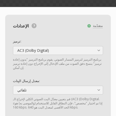
الإعدادات
متقدّمة
ترميز:
AC3 (Dolby Digital)
برنامج الترميز لترميز المسار الصوتي. يقوم برنامج الترميز "بدون إعادة
ترميز" بنسخ دفق الصوت من ملف الإدخال إلى الإخراج دون إعادة ترميز
إن أمكن.
معدل إرسال البِتات:
تلقائي
قم بتعيين معدّل البت الصوتي الكلي لإخراج الـ (AC3 (Dolby Digital.
إذا تم اختيار "مخصص"، فإن النطاق القابل للاستخدام (والموصى به) هو≥
160 kbps. الحد الأقصى لمعدل البت هو 640 kbps.