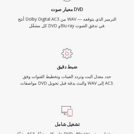
معيار صوت DVD
أنتج Dolby Digital AC3 من WAV — الترميز الذي يتوقعه
كل مشغّل DVD وBlu-ray في تدفق الصوت.
ضبط دقيق
حدد معدل البت وتردد العينات وتخطيط القنوات وفق
مواصفات DVD والبث بدقة قبل تحويل WAV إلى AC3.
تشغيل شامل
يشغّل AC3 على كل مشغّل DVD وBlu-ray ومستقبل صوتي