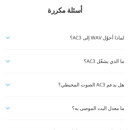
أسئلة مكررة
لماذا أحوّل WAV إلى AC3؟
ما الذي يشغّل AC3؟
هل يدعم AC3 الصوت المحيطي؟
ما معدل البت الموصى به؟