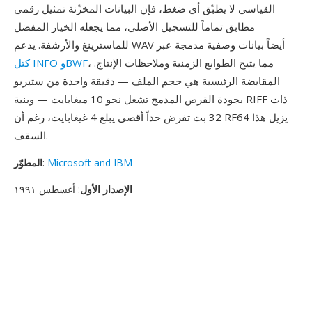
القياسي لا يطبّق أي ضغط، فإن البيانات المخزّنة تمثيل رقمي
مطابق تماماً للتسجيل الأصلي، مما يجعله الخيار المفضل
للماسترينغ والأرشفة. يدعم WAV أيضاً بيانات وصفية مدمجة عبر
، مما يتيح الطوابع الزمنية وملاحظات الإنتاج.
كتل INFO وBWF
المقايضة الرئيسية هي حجم الملف — دقيقة واحدة من ستيريو
بجودة القرص المدمج تشغل نحو 10 ميغابايت — وبنية RIFF ذات
32 بت تفرض حداً أقصى يبلغ 4 غيغابايت، رغم أن RF64 يزيل هذا
السقف.
Microsoft and IBM
:
المطوّر
الإصدار الأول
: أغسطس ١٩٩١