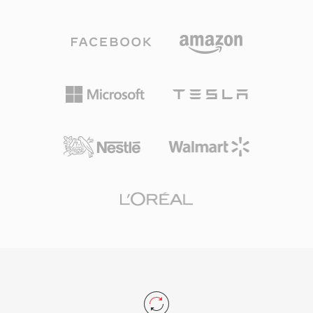
تحت عتبة الإدراك البشري، مما ينتج ملفات مضغوطة
القرص المدمج تشغل نحو 10 ميغابايت — وبنية RIFF
دون فقدان جودة ملحوظ. أصبح AC3 المعيار الصوتي
ذات 32 بت تفرض حداً أقصى يبلغ 4 غيغابايت، رغم أن
الإلزامي لـ DVD-Video ويُستخدم على نطاق واسع
RF64 يزيل هذا السقف.
في أقراص Blu-ray والبث التلفزيوني الرقمي (ATSC)
وبث المحتوى. من أبرز مزاياه القدرة على الصوت
المحيطي متعدد القنوات، مما يوفر صوتاً مكانياً
سينمائياً لأنظمة المسرح المنزلي. كذلك يحافظ
التنسيق على وضوح ممتاز للحوار عبر قناته المركزية
المخصصة، وهو مثالي لمحتوى الأفلام والتلفزيون.
الدعم الواسع لوحدات فك الترميز في أجهزة الاستقبال
والتلفزيونات وأجهزة البث يعني تشغيلاً موثوقاً لصوت
AC3 عبر قاعدة ضخمة من الأجهزة الإلكترونية
الاستهلاكية.