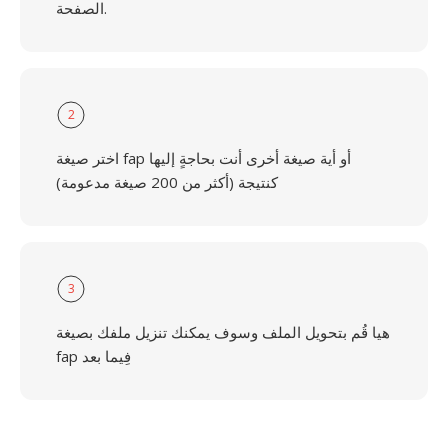
الصفحة.
2
اختر صيغة fap أو أية صيغة أخرى أنت بحاجةٍ إليها
كنتيجة (أكثر من 200 صيغة مدعومة)
3
هيا قُم بتحويل الملف وسوف يمكنك تنزيل ملفك بصيغة
fap فِيما بعد