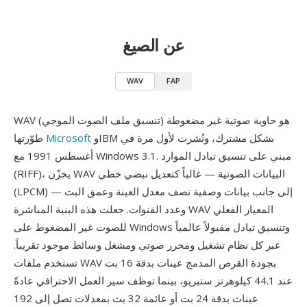
عن الصيغ
WAV
FAP
WAV (تنسيق ملف الصوت الموجي) هو حاوية صوتية غير مضغوطة
وIBM بشكل مشترك، ونُشرت لأول مرة في
Microsoft
طوّرتها
أغسطس 1991 مع Windows 3.1. مبني على تنسيق تبادل الموارد
(RIFF)، يخزّن WAV البيانات الصوتية — غالباً كتعديل نبضي خطي
(LPCM) — إلى جانب بيانات وصفية تصف معدل العينة وعمق البت
وعدد القنوات. جعلت هذه البنية المباشرة WAV المعيار الفعلي
للصوت غير المضغوط على Windows وتنسيق تبادل مقبولاً عالمياً
عبر كل نظام تشغيل ومحرر صوتي ومشغل وسائط موجود تقريباً.
تستخدم ملفات WAV بجودة القرص المدمج عينات بدقة 16 بت
عند 44.1 كيلوهرتز ستيريو، بينما توظف سير العمل الاحترافي عادةً
عينات بدقة 24 بت أو عائمة 32 بت بمعدلات تصل إلى 192