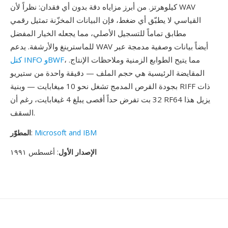
كيلوهرتز. من أبرز مزاياه دقة بدون أي فقدان: نظراً لأن WAV
القياسي لا يطبّق أي ضغط، فإن البيانات المخزّنة تمثيل رقمي
مطابق تماماً للتسجيل الأصلي، مما يجعله الخيار المفضل
للماسترينغ والأرشفة. يدعم WAV أيضاً بيانات وصفية مدمجة عبر
، مما يتيح الطوابع الزمنية وملاحظات الإنتاج.
كتل INFO وBWF
المقايضة الرئيسية هي حجم الملف — دقيقة واحدة من ستيريو
بجودة القرص المدمج تشغل نحو 10 ميغابايت — وبنية RIFF ذات
32 بت تفرض حداً أقصى يبلغ 4 غيغابايت، رغم أن RF64 يزيل هذا
السقف.
Microsoft and IBM
:
المطوّر
الإصدار الأول
: أغسطس ١٩٩١